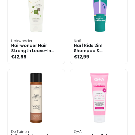
Hairwonder
Naïf
Hairwonder Hair
Naïf Kids 2in1
Strength Leave-In
Shampoo &
Conditioner Keratine -
Conditioner - 200ml
€12,99
€12,99
75ml
De Tuinen
Q+A