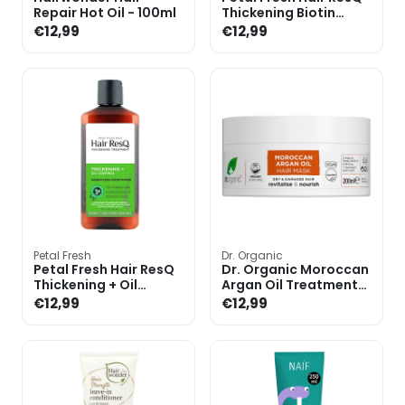
Repair Hot Oil - 100ml
Thickening Biotin
Conditioner - 355ml
€12,99
€12,99
Petal Fresh
Dr. Organic
Petal Fresh Hair ResQ
Dr. Organic Moroccan
Thickening + Oil
Argan Oil Treatment
Control Biotin
Conditioner - 200ml
€12,99
€12,99
Conditioner - 355ml