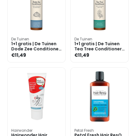
De Tuinen
De Tuinen
1+1 gratis | De Tuinen
1+1 gratis | De Tuinen
Dode Zee Conditioner
Tea Tree Conditioner
- 250ml
- 250ml
€11,49
€11,49
Hairwonder
Petal Fresh
Hairwonder Hair
Petal Fresh Hair ResQ