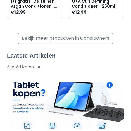
1+1 gratis | De Tuinen
Q+A Curl Defining
Argan Conditioner -
Conditioner - 250ml
250ml
€12,99
€12,99
Bekijk meer producten in Conditioners
Laatste
Artikelen
Alle Artikelen