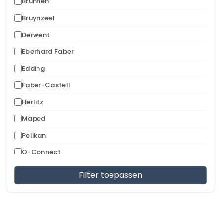
Brunnen
Bruynzeel
Derwent
Eberhard Faber
Edding
Faber-Castell
Herlitz
Maped
Pelikan
Q-Connect
Share
Filter toepassen
Stabilo
Staedtler
Westcott