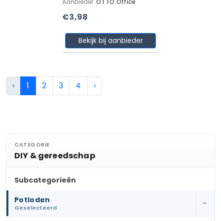
Aanbieder:
OTTO Office
€3,98
Bekijk bij aanbieder
‹
1
2
3
4
›
CATEGORIE
DIY & gereedschap
Subcategorieën
Potloden
›
Geselecteerd