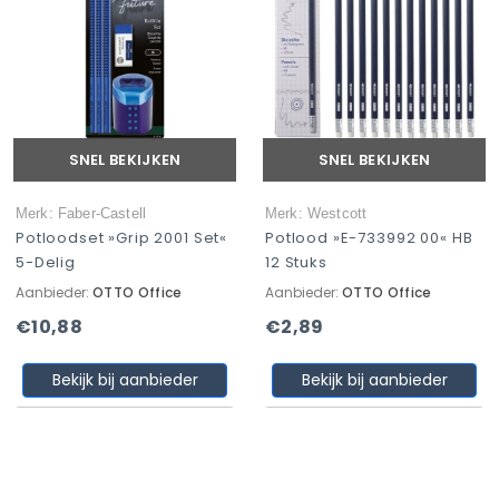
SNEL BEKIJKEN
SNEL BEKIJKEN
Merk: Faber-Castell
Merk: Westcott
Potloodset »Grip 2001 Set«
Potlood »E-733992 00« HB
5-Delig
12 Stuks
Aanbieder:
OTTO Office
Aanbieder:
OTTO Office
€10,88
€2,89
Bekijk bij aanbieder
Bekijk bij aanbieder