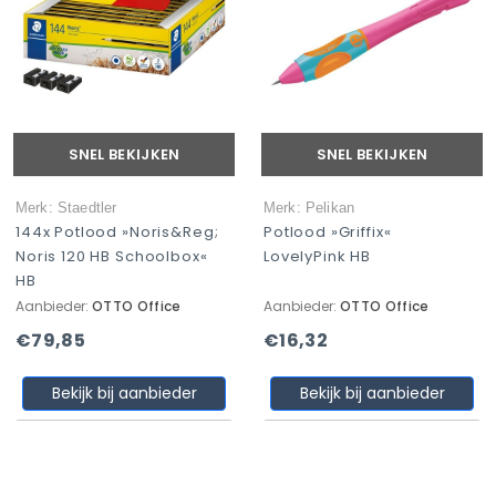
SNEL BEKIJKEN
SNEL BEKIJKEN
Merk: Staedtler
Merk: Pelikan
144x Potlood »Noris&reg;
Potlood »griffix«
Noris 120 HB Schoolbox«
LovelyPink HB
HB
Aanbieder:
OTTO Office
Aanbieder:
OTTO Office
€79,85
€16,32
Bekijk bij aanbieder
Bekijk bij aanbieder