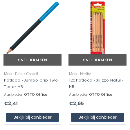
SNEL BEKIJKEN
SNEL BEKIJKEN
Merk: Faber-Castell
Merk: Herlitz
Potlood »Jumbo Grip Two
12x Potlood »Skizzo Natur«
Tone« HB
HB
Aanbieder:
OTTO Office
Aanbieder:
OTTO Office
€2,41
€2,65
Bekijk bij aanbieder
Bekijk bij aanbieder