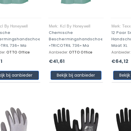
cl By Honeywell
Merk: Kcl By Honeywell
Merk: Texx
sche
Chemische
12 Paar 
ermingshandschoenen
Beschermingshandschoenen
Handsch
TRIL 736« Ma
»TRICOTRIL 736« Ma
Maat XL
der:
OTTO Office
Aanbieder:
OTTO Office
Aanbieder
1
€41,61
€64,12
kijk bij aanbieder
Bekijk bij aanbieder
Bekijk