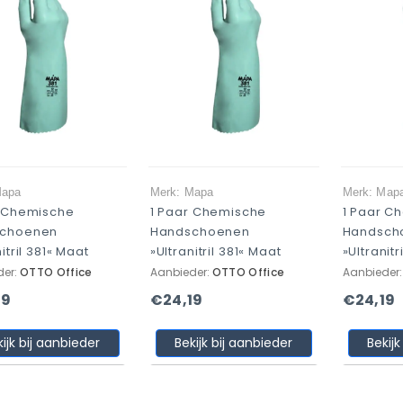
Mapa
Merk: Mapa
Merk: Map
r Chemische
1 Paar Chemische
1 Paar C
choenen
Handschoenen
Handsch
itril 381« Maat
»Ultranitril 381« Maat
»Ultranitr
der:
OTTO Office
Aanbieder:
OTTO Office
Aanbieder
19
€24,19
€24,19
kijk bij aanbieder
Bekijk bij aanbieder
Bekijk