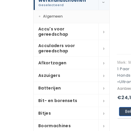
Werkhandschoenen
›
Geselecteerd
Algemeen
Accu's voor
›
gereedschap
Acculaders voor
›
gereedschap
›
Afkortzagen
Merk: 
1 Paa
›
Aszuigers
Hands
»Ultran
›
Batterijen
Aanbie
€24,
›
Bit- en borensets
Be
›
Bitjes
›
Boormachines