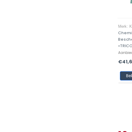
Merk: K
Chemi
Besch
»TRICO
Aanbie
€41,6
Be