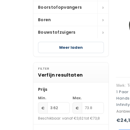
›
Boorstofopvangers
›
Boren
›
Bouwstofzuigers
Meer laden
FILTER
Verfijn resultaten
Merk: T
Prijs
1 Paar
Min.
Max.
Hands
Infinit
€
€
Aanbie
Beschikbaar: vanaf €3,62 tot €73,8
€24,