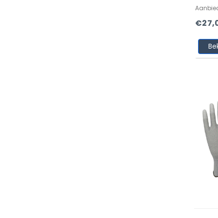
Aanbie
€27,
Be