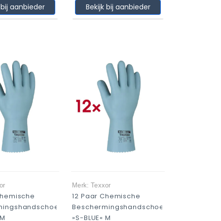
 bij aanbieder
Bekijk bij aanbieder
or
Merk: Texxor
Chemische
12 Paar Chemische
mingshandschoenen
Beschermingshandschoenen
 M
»S-BLUE« M