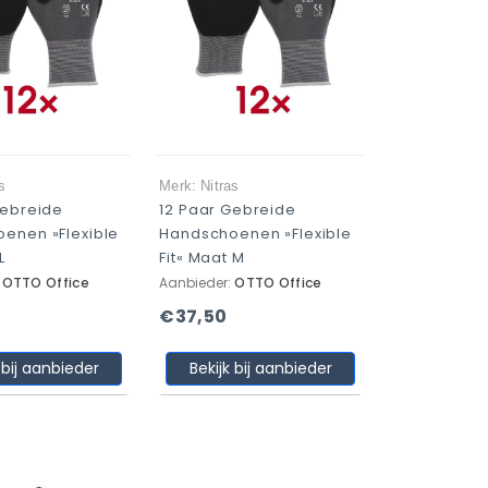
s
Merk: Nitras
Gebreide
12 Paar Gebreide
enen »Flexible
Handschoenen »Flexible
L
Fit« Maat M
:
OTTO Office
Aanbieder:
OTTO Office
€37,50
 bij aanbieder
Bekijk bij aanbieder