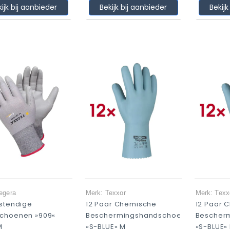
kijk bij aanbieder
Bekijk bij aanbieder
Bekijk
egera
Merk: Texxor
Merk: Texx
estendige
12 Paar Chemische
12 Paar 
choenen »909«
Beschermingshandschoenen
Bescher
M
»S-BLUE« M
»S-BLUE«