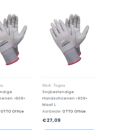
ra
Merk: Tegera
endige
Snijbestendige
oenen »909«
Handschoenen »909«
Maat L
:
OTTO Office
Aanbieder:
OTTO Office
€27,09