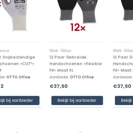
exxor
Merk: Nitras
Merk: Nitra
r Snijbestendige
12 Paar Gebreide
12 Paar 
choenen »CUT²«
Handschoenen »Flexible
Handscho
M
Fit« Maat XL
Fit« Maat 
der:
OTTO Office
Aanbieder:
OTTO Office
Aanbieder
12
€37,50
€37,50
kijk bij aanbieder
Bekijk bij aanbieder
Bekijk