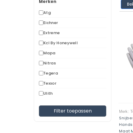
Merken
Be
Atg
Eichner
Extreme
Kcl By Honeywell
Mapa
Nitras
Tegera
Texxor
Ulith
Filter toepassen
Merk: T
Snijb
Hands
Maat 