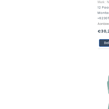
Merk: N
12 Paa
Monta
»6230T
Aanbie
€30,
Be