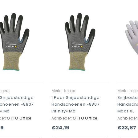
egera
Merk: Texxor
Merk: Tege
 Snijbestendige
1 Paar Snijbestendige
Snijbest
choenen »8807
Handschoenen »8807
Handsch
y« Ma
Infinity« Ma
Maat XL
der:
OTTO Office
Aanbieder:
OTTO Office
Aanbieder
19
€24,19
€33,87