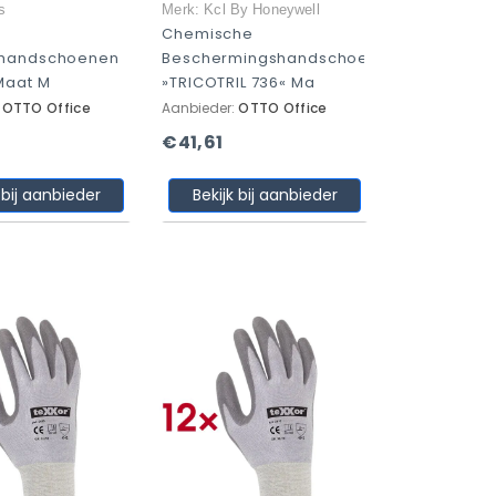
s
Merk: Kcl By Honeywell
Chemische
handschoenen
Beschermingshandschoenen
Maat M
»TRICOTRIL 736« Ma
:
OTTO Office
Aanbieder:
OTTO Office
€41,61
 bij aanbieder
Bekijk bij aanbieder