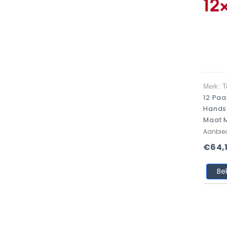
Merk: T
12 Paa
Hands
Maat 
Aanbie
€64,
Be