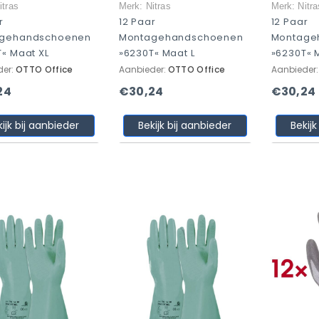
itras
Merk: Nitras
Merk: Nitra
r
12 Paar
12 Paar
gehandschoenen
Montagehandschoenen
Montage
« Maat XL
»6230T« Maat L
»6230T« 
der:
OTTO Office
Aanbieder:
OTTO Office
Aanbieder
24
€30,24
€30,24
kijk bij aanbieder
Bekijk bij aanbieder
Bekijk