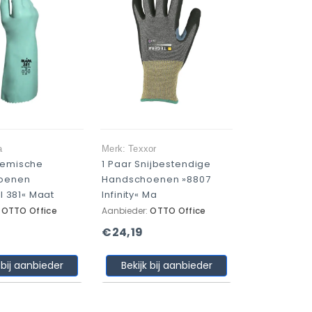
a
Merk: Texxor
hemische
1 Paar Snijbestendige
oenen
Handschoenen »8807
il 381« Maat
Infinity« Ma
:
OTTO Office
Aanbieder:
OTTO Office
€24,19
 bij aanbieder
Bekijk bij aanbieder