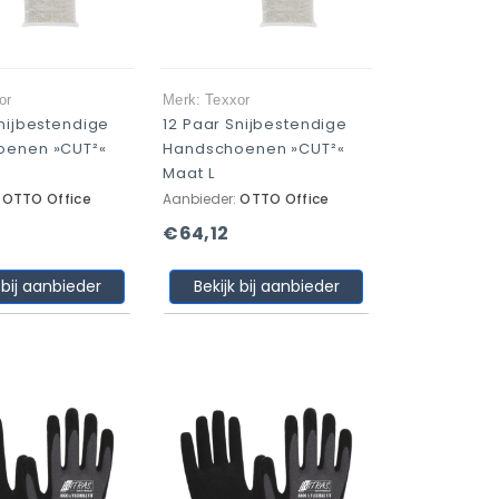
or
Merk: Texxor
Snijbestendige
12 Paar Snijbestendige
oenen »CUT²«
Handschoenen »CUT²«
Maat L
:
OTTO Office
Aanbieder:
OTTO Office
€64,12
 bij aanbieder
Bekijk bij aanbieder