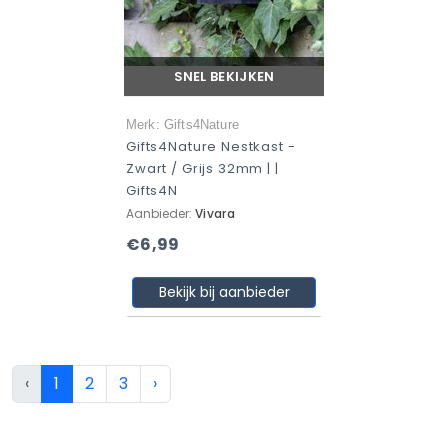
SNEL BEKIJKEN
Merk: Gifts4Nature
Gifts4Nature Nestkast -
Zwart / Grijs 32mm | |
Gifts4N
Aanbieder:
Vivara
€6,99
Bekijk bij aanbieder
‹
1
2
3
›