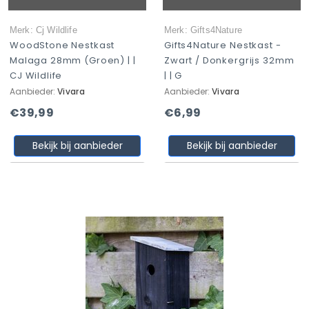
Merk: Cj Wildlife
Merk: Gifts4Nature
WoodStone Nestkast
Gifts4Nature Nestkast -
Malaga 28mm (groen) | |
Zwart / Donkergrijs 32mm
CJ Wildlife
| | G
Aanbieder:
Vivara
Aanbieder:
Vivara
€39,99
€6,99
Bekijk bij aanbieder
Bekijk bij aanbieder