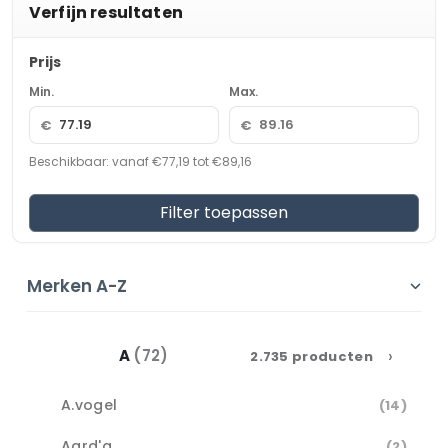
Verfijn resultaten
Prijs
Min.
Max.
€
€
Beschikbaar: vanaf €77,19 tot €89,16
Filter toepassen
Merken A-Z
›
A
(72)
2.735 producten
A.vogel
(14)
Aard'g
(2)