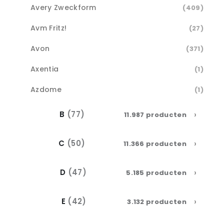
Avery Zweckform
(409)
Avm Fritz!
(27)
Avon
(371)
Axentia
(1)
Azdome
(1)
›
B
(77)
11.987 producten
›
C
(50)
11.366 producten
›
D
(47)
5.185 producten
›
E
(42)
3.132 producten