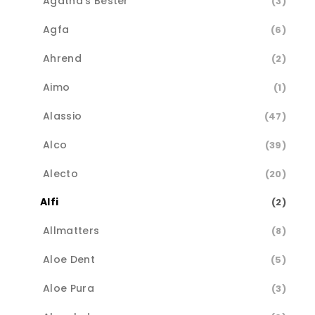
Agatha's Bester
(3)
Agfa
(6)
Ahrend
(2)
Aimo
(1)
Alassio
(47)
Alco
(39)
Alecto
(20)
Alfi
(2)
Allmatters
(8)
Aloe Dent
(5)
Aloe Pura
(3)