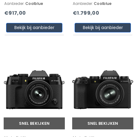
Aanbieder:
Coolblue
Aanbieder:
Coolblue
€917,00
€1.799,00
Bekijk bij aanbieder
Bekijk bij aanbieder
SNEL BEKIJKEN
SNEL BEKIJKEN