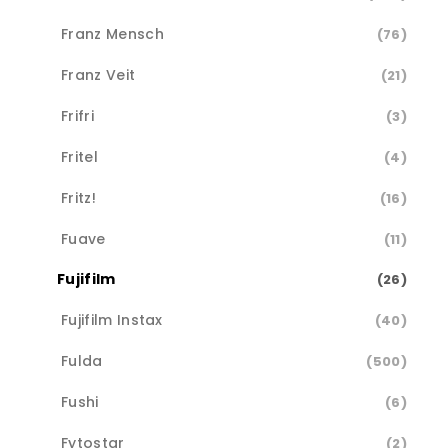
Franz Mensch
(76)
Franz Veit
(21)
Frifri
(3)
Fritel
(4)
Fritz!
(16)
Fuave
(11)
Fujifilm
(26)
Fujifilm Instax
(40)
Fulda
(500)
Fushi
(6)
Fytostar
(2)