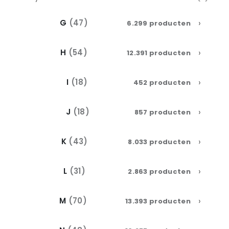
›
G
(47)
6.299 producten
›
H
(54)
12.391 producten
›
I
(18)
452 producten
›
J
(18)
857 producten
›
K
(43)
8.033 producten
›
L
(31)
2.863 producten
›
M
(70)
13.393 producten