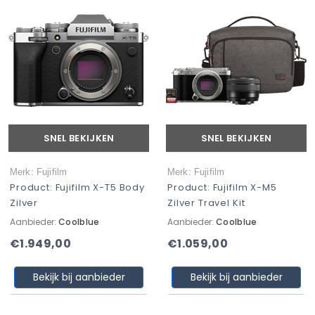
SNEL BEKIJKEN
SNEL BEKIJKEN
Merk: Fujifilm
Merk: Fujifilm
Product: Fujifilm X-T5 Body
Product: Fujifilm X-M5
Zilver
Zilver Travel Kit
Aanbieder:
Coolblue
Aanbieder:
Coolblue
€1.949,00
€1.059,00
Bekijk bij aanbieder
Bekijk bij aanbieder