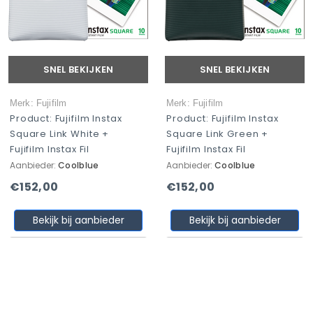
SNEL BEKIJKEN
SNEL BEKIJKEN
Merk: Fujifilm
Merk: Fujifilm
Product: Fujifilm Instax
Product: Fujifilm Instax
Square Link White +
Square Link Green +
Fujifilm Instax Fil
Fujifilm Instax Fil
Aanbieder:
Coolblue
Aanbieder:
Coolblue
€152,00
€152,00
Bekijk bij aanbieder
Bekijk bij aanbieder