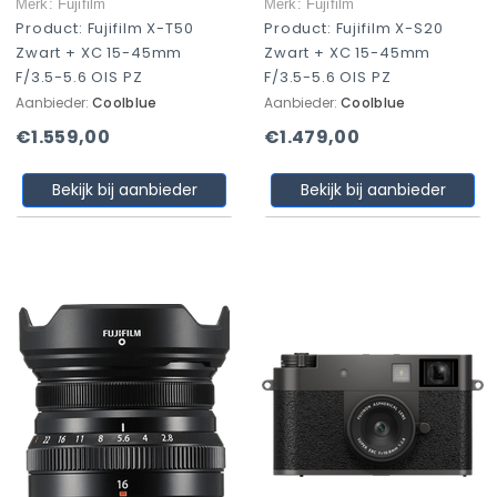
Merk: Fujifilm
Merk: Fujifilm
Product: Fujifilm X-T50
Product: Fujifilm X-S20
Zwart + XC 15-45mm
Zwart + XC 15-45mm
F/3.5-5.6 OIS PZ
F/3.5-5.6 OIS PZ
Aanbieder:
Coolblue
Aanbieder:
Coolblue
€1.559,00
€1.479,00
Bekijk bij aanbieder
Bekijk bij aanbieder