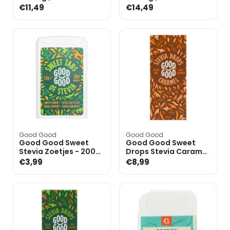
Zoetjes Navulling -
Stevia Vloeibaar -
€11,49
€14,49
1000 stuks
100ml
Good Good
Good Good
Good Good Sweet
Good Good Sweet
Stevia Zoetjes - 200
Drops Stevia Caramel
tabletten
- 50ml
€3,99
€8,99