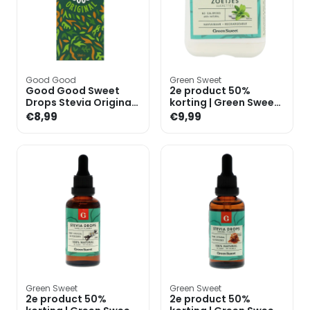
Good Good
Green Sweet
Good Good Sweet
2e product 50%
Drops Stevia Original
korting | Green Sweet
- 50ml
Stevia Zoetjes
€8,99
€9,99
Green Sweet
Green Sweet
2e product 50%
2e product 50%