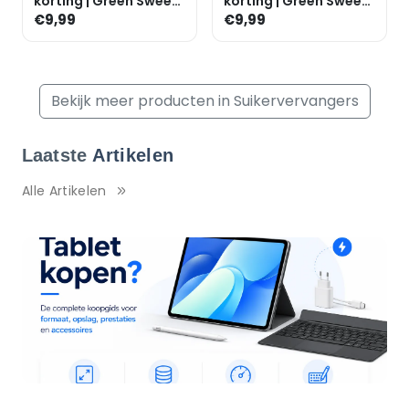
korting | Green Sweet
korting | Green Sweet
Stevia Vanille
Stevia Caramel
€9,99
€9,99
Vloeibaar - 50ml
Vloeibaar - 50ml
Bekijk meer producten in Suikervervangers
Laatste
Artikelen
Alle Artikelen