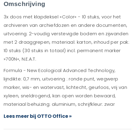
Omschrijving
3x doos met klapdeksel »Color« - 10 stuks, voor het
archiveren van archiefdozen en andere documenten,
uitvoering: 2-voudig verstevigde bodem en zijwanden
met 2 draaggrepen, materiaal: karton, inhoud per pak:
10 stuks (30 stuks in totaal) incl. permanent marker
»700N«, N.E.A.T.
Formula - New Ecological Advanced Technology,
lijndikte: 0,7 mm, uitvoering : ronde punt, wegwerp
marker, wis- en watervast, lichtecht, geurloos, vrij van
xyleen, sneldrogend, kan open worden bewaard,
materiaal behuizing: aluminium, schrijfkleur: zwar
Lees meer bij OTTO Office »