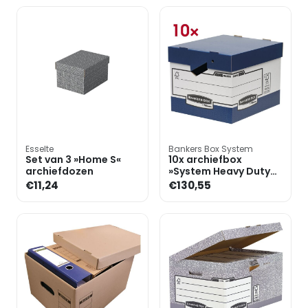
Esselte
Bankers Box System
Set van 3 »Home S«
10x archiefbox
archiefdozen
»System Heavy Duty
Ergo«
€11,24
€130,55