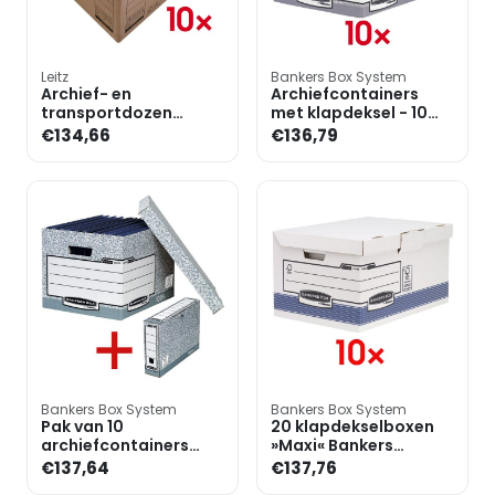
Leitz
Bankers Box System
Archief- en
Archiefcontainers
transportdozen
met klapdeksel - 10
»6081« - 10 stuks
stuks
€134,66
€136,79
Bankers Box System
Bankers Box System
Pak van 10
20 klapdekselboxen
archiefcontainers
»Maxi« Bankers
incl. pak van 10
Box&reg; systeem
€137,64
€137,76
archiefdozen