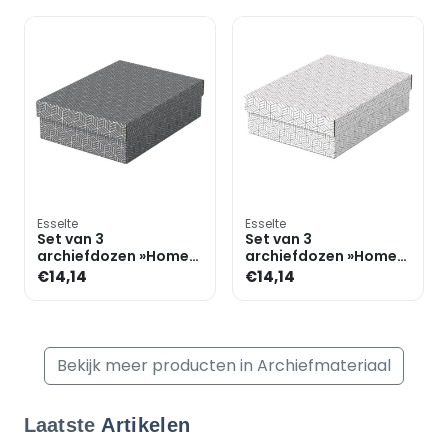
Esselte
Esselte
Set van 3
Set van 3
archiefdozen »Home
archiefdozen »Home
M« plat
M« plat
€14,14
€14,14
Bekijk meer producten in Archiefmateriaal
Laatste
Artikelen