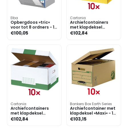
Elba
Cartonia
Opbergdoos »tric«
Archiefcontainers
voor tot 8 ordners - 10
met klapdeksel
stuks
»Color« - 10 stuks
€100,05
€102,84
Cartonia
Bankers Box Earth Series
Archiefcontainers
Archiefcontainer met
met klapdeksel
klapdeksel »Maxi« - 10
»Color« - 10 stuks
stuks
€102,84
€103,15