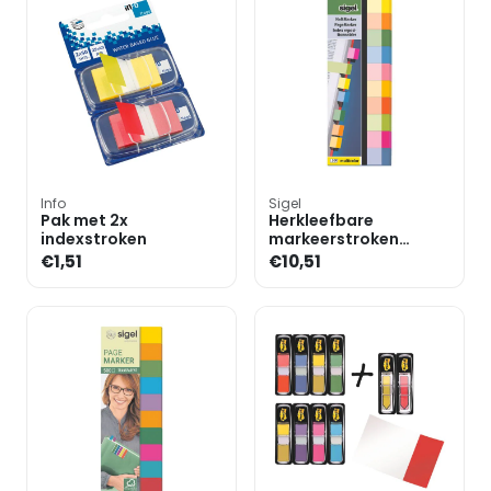
Info
Sigel
Pak met 2x
Herkleefbare
indexstroken
markeerstroken
»Multicolor« HN682 50
€1,51
€10,51
x 15 mm