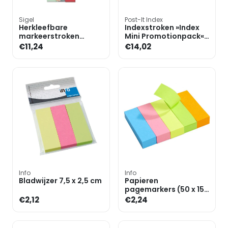
Sigel
Post-It Index
Herkleefbare
Indexstroken »Index
markeerstroken
Mini Promotionpack«
»Multicolor« HN684 44
43,2 x 11.9 mm
€11,24
€14,02
x 12,5 mm
Info
Info
Bladwijzer 7,5 x 2,5 cm
Papieren
pagemarkers (50 x 15
mm) in een set met 5
€2,12
€2,24
kleuren