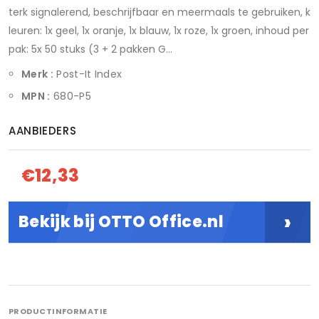
terk signalerend, beschrijfbaar en meermaals te gebruiken, k
leuren: 1x geel, 1x oranje, 1x blauw, 1x roze, 1x groen, inhoud per
pak: 5x 50 stuks (3 + 2 pakken G...
Merk :
Post-It Index
MPN :
680-P5
AANBIEDERS
€12,33
›
Bekijk bij OTTO Office.nl
PRODUCTINFORMATIE