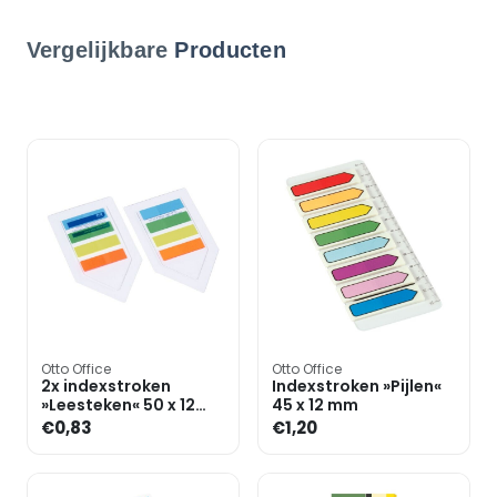
Vergelijkbare
Producten
Otto Office
Otto Office
2x indexstroken
Indexstroken »Pijlen«
»Leesteken« 50 x 12
45 x 12 mm
mm
€0,83
€1,20