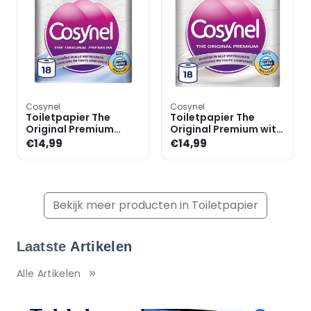
Cosynel
Cosynel
Toiletpapier The
Toiletpapier The
Original Premium
Original Premium wit,
blauw, 3-laags, 18
3-laags, 18 rollen
€14,99
€14,99
rollen
Bekijk meer producten in Toiletpapier
Laatste
Artikelen
Alle Artikelen