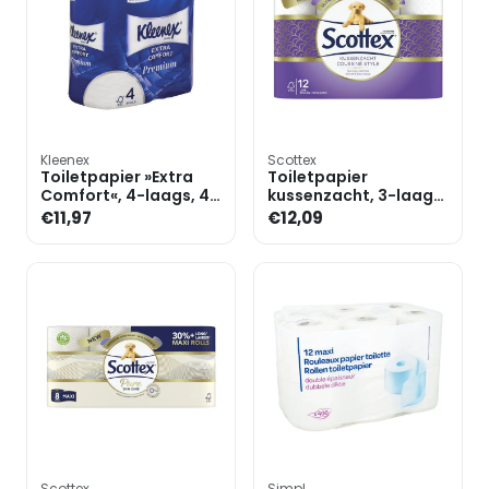
Kleenex
Scottex
Toiletpapier »Extra
Toiletpapier
Comfort«, 4-laags, 4
kussenzacht, 3-laags,
rollen
12 rollen
€11,97
€12,09
Scottex
Simpl