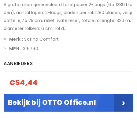
6 grote rollen gerecycleerd toiletpapier 2-laags (6 x 1280 bla
den), aantal lagen: 2-laags, bladen per rol: 1280 bladen, velgr
ootte: 9,2 x 25 cm, reliëf: wafelreliëf, totale rollengte: 320 m,
diameter rolkern: 6 cm, rol d...
Merk :
Satino Comfort
MPN :
316790
AANBIEDERS
€54,44
›
Bekijk bij OTTO Office.nl