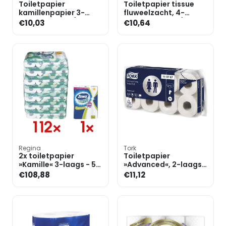
Toiletpapier
Toiletpapier tissue
kamillenpapier 3-
fluweelzacht, 4-
laags 16 rollen (1 pak
laags, 16 rollen (1 pak
€10,03
€10,64
van 16 rollen)
van 16 rollen)
Regina
Tork
2x toiletpapier
Toiletpapier
»Kamille« 3-laags - 56
»Advanced«, 2-laags,
rollen incl.
8 rollen
€108,88
€11,12
keukenroller 2-laags,
16 rol