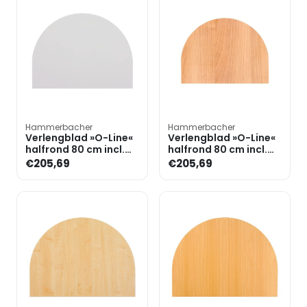
Hammerbacher
Hammerbacher
Verlengblad »O-Line«
Verlengblad »O-Line«
halfrond 80 cm incl.
halfrond 80 cm incl.
steunpoot
steunpoot
€205,69
€205,69