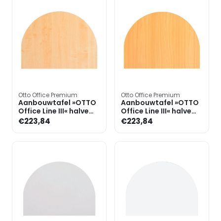
Otto Office Premium
Otto Office Premium
Aanbouwtafel »OTTO
Aanbouwtafel »OTTO
Office Line III« halve
Office Line III« halve
cirkel
cirkel
€223,84
€223,84