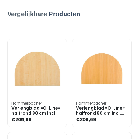
Vergelijkbare
Producten
Hammerbacher
Hammerbacher
Verlengblad »O-Line«
Verlengblad »O-Line«
halfrond 80 cm incl.
halfrond 80 cm incl.
steunpoot
steunpoot
€205,69
€205,69