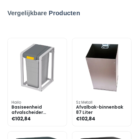
Vergelijkbare
Producten
Hailo
Sz Metall
Basiseenheid
Afvalbak-binnenbak
afvalscheider
87 Liter
»ProfiLine Eco XL« 38
€102,84
€102,84
Liter