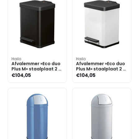
Hailo
Hailo
Afvalemmer »Eco duo
Afvalemmer »Eco duo
Plus M« staalplaat 2 x
Plus M« staalplaat 2 x
9 liter
9 liter
€104,05
€104,05