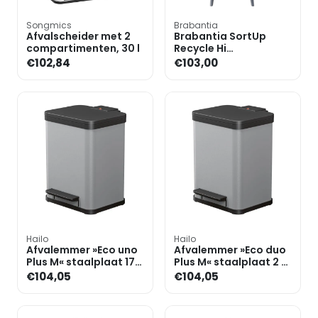
Songmics
Brabantia
Afvalscheider met 2
Brabantia SortUp
compartimenten, 30 l
Recycle Hi
afvalemmer 20+25L
€102,84
€103,00
Grijs
Hailo
Hailo
Afvalemmer »Eco uno
Afvalemmer »Eco duo
Plus M« staalplaat 17
Plus M« staalplaat 2 x
liter
9 liter
€104,05
€104,05