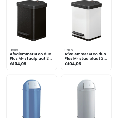
Hailo
Hailo
Afvalemmer »Eco duo
Afvalemmer »Eco duo
Plus M« staalplaat 2 x
Plus M« staalplaat 2 x
9 liter
9 liter
€104,05
€104,05