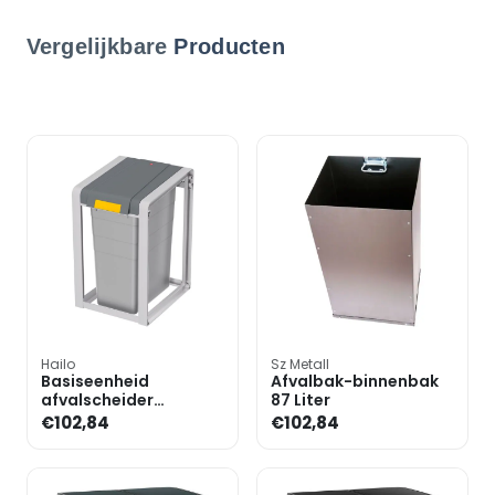
Vergelijkbare
Producten
Hailo
Sz Metall
Basiseenheid
Afvalbak-binnenbak
afvalscheider
87 Liter
»ProfiLine Eco XL« 38
€102,84
€102,84
Liter