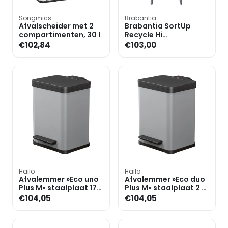
Songmics
Brabantia
Afvalscheider met 2
Brabantia SortUp
compartimenten, 30 l
Recycle Hi
afvalemmer 20+25L
€102,84
€103,00
Grijs
Hailo
Hailo
Afvalemmer »Eco uno
Afvalemmer »Eco duo
Plus M« staalplaat 17
Plus M« staalplaat 2 x
liter
9 liter
€104,05
€104,05