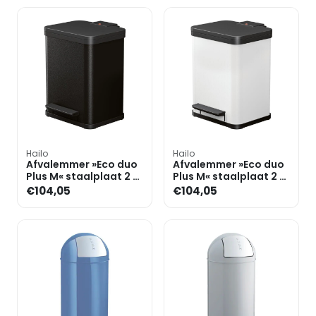
Hailo
Hailo
Afvalemmer »Eco duo
Afvalemmer »Eco duo
Plus M« staalplaat 2 x
Plus M« staalplaat 2 x
9 liter
9 liter
€104,05
€104,05