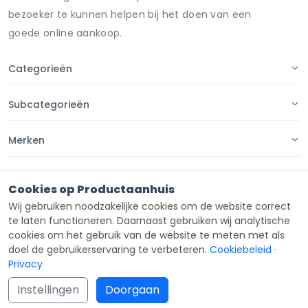
bezoeker te kunnen helpen bij het doen van een
goede online aankoop.
Categorieën
Subcategorieën
Merken
Pagina's
Cookies op Productaanhuis
Wij gebruiken noodzakelijke cookies om de website correct
Contact
te laten functioneren. Daarnaast gebruiken wij analytische
cookies om het gebruik van de website te meten met als
doel de gebruikerservaring te verbeteren.
Cookiebeleid
·
Privacy
Copyright ©
Productaanhuis
all rights reserved 2026.
Instellingen
Doorgaan