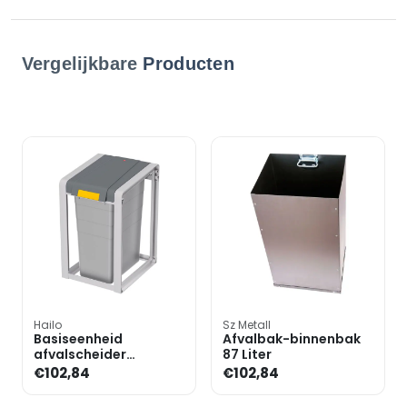
Vergelijkbare
Producten
Hailo
Sz Metall
Basiseenheid
Afvalbak-binnenbak
afvalscheider
87 Liter
»ProfiLine Eco XL« 38
€102,84
€102,84
Liter