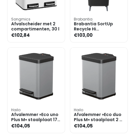
Songmics
Brabantia
Afvalscheider met 2
Brabantia SortUp
compartimenten, 30 l
Recycle Hi
afvalemmer 20+25L
€102,84
€103,00
Grijs
Hailo
Hailo
Afvalemmer »Eco uno
Afvalemmer »Eco duo
Plus M« staalplaat 17
Plus M« staalplaat 2 x
liter
9 liter
€104,05
€104,05