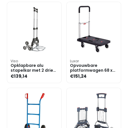
Viso
Luxor
Opklapbare alu
Opvouwbare
stapelkar met 2 drie-
platformwagen 68 x
armige sterwielen tot
41 cm draagvermogen
€139,14
€151,24
100 kg
130 kg