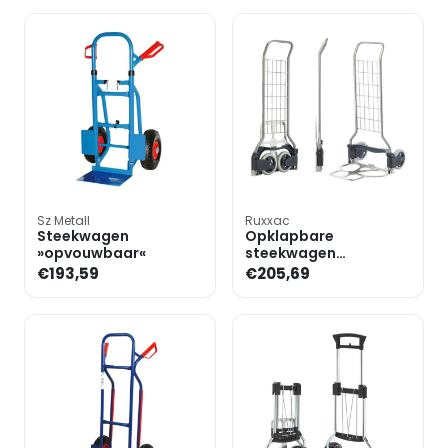
Sz Metall
Ruxxac
Steekwagen
Opklapbare
»opvouwbaar«
steekwagen
»Paketroller«
€193,59
€205,69