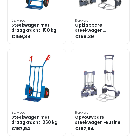
Sz Metall
Ruxxac
Steekwagen met
Opklapbare
draagkracht: 150 kg
steekwagen
»Business«
€169,39
€169,39
Sz Metall
Ruxxac
Steekwagen met
Opvouwbare
draagkracht: 250 kg
steekwagen »Business
XL«
€187,54
€187,54