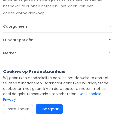
bezoeker te kunnen helpen bij het doen van een
goede online aankoop.
Categorieën
Subcategorieën
Merken
Pagina's
Cookies op Productaanhuis
Wij gebruiken noodzakelijke cookies om de website correct
Contact
te laten functioneren. Daarnaast gebruiken wij analytische
cookies om het gebruik van de website te meten met als
doel de gebruikerservaring te verbeteren.
Cookiebeleid
·
Privacy
Copyright ©
Productaanhuis
all rights reserved 2026.
Instellingen
Doorgaan