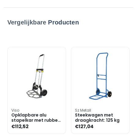
Vergelijkbare
Producten
Viso
Sz Metall
Opklapbare alu
Steekwagen met
stapelkar met rubber
draagkracht: 125 kg
banden tot 100 kg
€112,52
€127,04