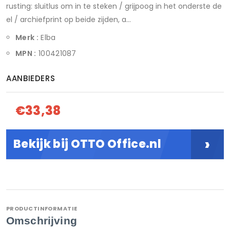
rusting: sluitlus om in te steken / grijpoog in het onderste de
el / archiefprint op beide zijden, a...
Merk :
Elba
MPN :
100421087
AANBIEDERS
€33,38
›
Bekijk bij OTTO Office.nl
PRODUCTINFORMATIE
Omschrijving