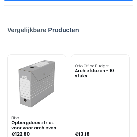
Vergelijkbare
Producten
Otto Office Budget
Archiefdozen - 10
stuks
Elba
Opbergdoos »tric«
voor voor archieven
met ruiter - 50 stuks
€122,80
€13,18