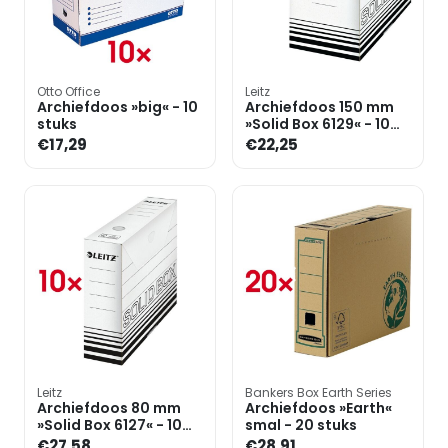
Otto Office
Leitz
Archiefdoos »big« - 10
Archiefdoos 150 mm
stuks
»Solid Box 6129« - 10
stuks
€17,29
€22,25
Leitz
Bankers Box Earth Series
Archiefdoos 80 mm
Archiefdoos »Earth«
»Solid Box 6127« - 10
smal - 20 stuks
stuks
€27,58
€28,91