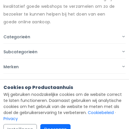
kwalitatief goede webshops te verzamelen om zo de
bezoeker te kunnen helpen bij het doen van een
goede online aankoop.
Categorieën
Subcategorieën
Merken
Pagina's
Cookies op Productaanhuis
Wij gebruiken noodzakelijke cookies om de website correct
Contact
te laten functioneren. Daarnaast gebruiken wij analytische
cookies om het gebruik van de website te meten met als
doel de gebruikerservaring te verbeteren.
Cookiebeleid
·
Privacy
Copyright ©
Productaanhuis
all rights reserved 2026.