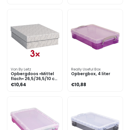
Von By Leitz
Really Useful Box
Opbergdoos »Mittel
Opbergbox, 4 liter
flach« 26,5/36,5/10 cm
7 l 3 stuks
€10,64
€10,88