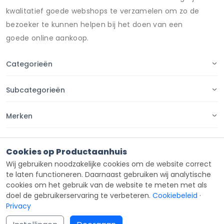
kwalitatief goede webshops te verzamelen om zo de
bezoeker te kunnen helpen bij het doen van een
goede online aankoop.
Categorieën
Subcategorieën
Merken
Pagina's
Cookies op Productaanhuis
Wij gebruiken noodzakelijke cookies om de website correct
Contact
te laten functioneren. Daarnaast gebruiken wij analytische
cookies om het gebruik van de website te meten met als
doel de gebruikerservaring te verbeteren.
Cookiebeleid
·
Privacy
Copyright ©
Productaanhuis
all rights reserved 2026.