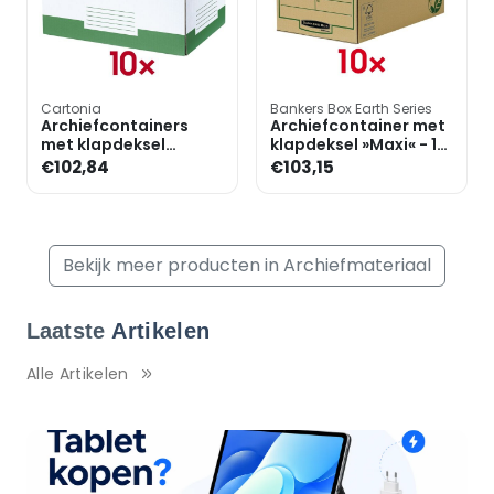
Cartonia
Bankers Box Earth Series
Archiefcontainers
Archiefcontainer met
met klapdeksel
klapdeksel »Maxi« - 10
»Color« - 10 stuks
stuks
€102,84
€103,15
Bekijk meer producten in Archiefmateriaal
Laatste
Artikelen
Alle Artikelen