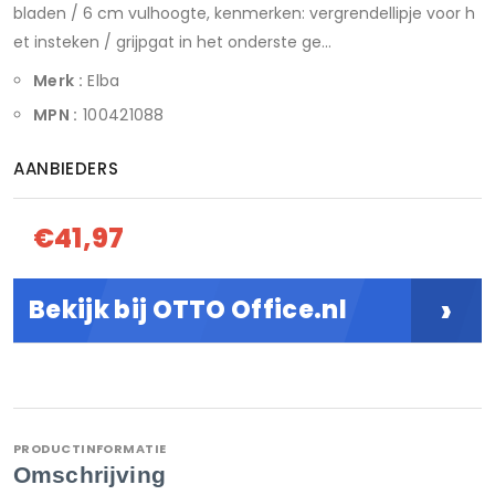
bladen / 6 cm vulhoogte, kenmerken: vergrendellipje voor h
et insteken / grijpgat in het onderste ge...
Merk :
Elba
MPN :
100421088
AANBIEDERS
€41,97
›
Bekijk bij OTTO Office.nl
PRODUCTINFORMATIE
Omschrijving