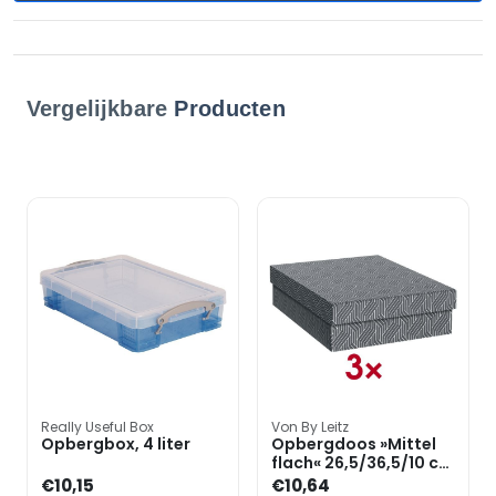
Vergelijkbare
Producten
Really Useful Box
Von By Leitz
Opbergbox, 4 liter
Opbergdoos »Mittel
flach« 26,5/36,5/10 cm
7 l 3 stuks
€10,15
€10,64