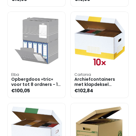
Elba
Cartonia
Opbergdoos »tric«
Archiefcontainers
voor tot 8 ordners - 10
met klapdeksel
stuks
»Color« - 10 stuks
€100,05
€102,84