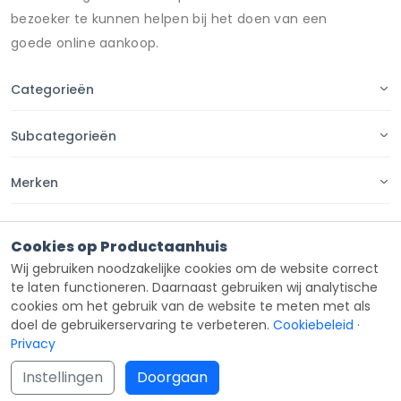
bezoeker te kunnen helpen bij het doen van een
goede online aankoop.
Categorieën
Subcategorieën
Merken
Pagina's
Cookies op Productaanhuis
Wij gebruiken noodzakelijke cookies om de website correct
Contact
te laten functioneren. Daarnaast gebruiken wij analytische
cookies om het gebruik van de website te meten met als
doel de gebruikerservaring te verbeteren.
Cookiebeleid
·
Privacy
Copyright ©
Productaanhuis
all rights reserved 2026.
Instellingen
Doorgaan