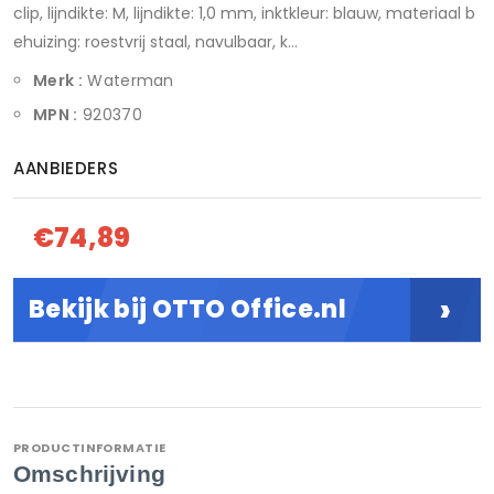
clip, lijndikte: M, lijndikte: 1,0 mm, inktkleur: blauw, materiaal b
ehuizing: roestvrij staal, navulbaar, k...
Merk :
Waterman
MPN :
920370
AANBIEDERS
€74,89
›
Bekijk bij OTTO Office.nl
PRODUCTINFORMATIE
Omschrijving