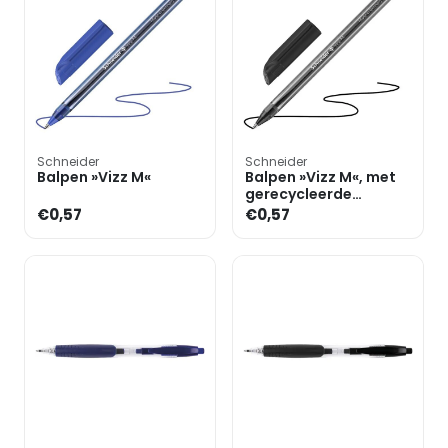
Schneider
Schneider
Balpen »Vizz M«
Balpen »Vizz M«, met
gerecycleerde
kunststof
€0,57
€0,57