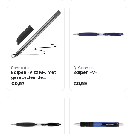
Schneider
Q-Connect
Balpen »Vizz M«, met
Balpen »M«
gerecycleerde
kunststof
€0,57
€0,59