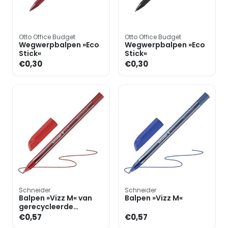
Otto Office Budget
Otto Office Budget
Wegwerpbalpen »Eco
Wegwerpbalpen »Eco
Stick«
Stick«
€0,30
€0,30
Schneider
Schneider
Balpen »Vizz M« van
Balpen »Vizz M«
gerecycleerde
kunststof
€0,57
€0,57