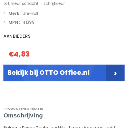
tof, kleur schacht = schrijfkleur
Merk :
Uni-Ball
MPN :
141399
AANBIEDERS
€4,83
›
Bekijk bij OTTO Office.nl
PRODUCTINFORMATIE
Omschrijving
Balpen »Power Tank«, lijndikte: 1 mm, documentecht,