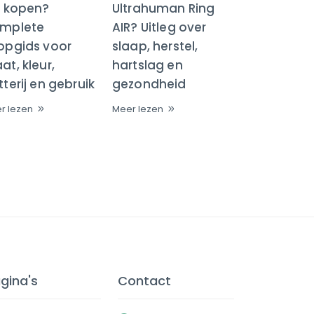
R kopen?
Ultrahuman Ring
mplete
AIR? Uitleg over
opgids voor
slaap, herstel,
t, kleur,
hartslag en
terij en gebruik
gezondheid
r lezen
Meer lezen
gina's
Contact