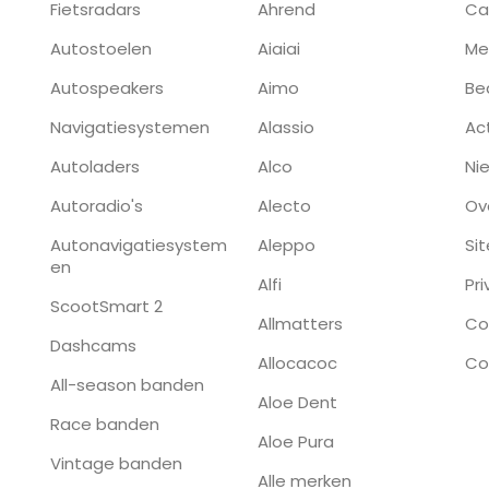
Fietsradars
Ahrend
Ca
Autostoelen
Aiaiai
Me
Autospeakers
Aimo
Be
Navigatiesystemen
Alassio
Ac
Autoladers
Alco
Ni
Autoradio's
Alecto
Ov
Autonavigatiesystem
Aleppo
Si
en
Alfi
Pr
ScootSmart 2
Allmatters
Co
Dashcams
Allocacoc
Co
All-season banden
Aloe Dent
Race banden
Aloe Pura
Vintage banden
Alle merken