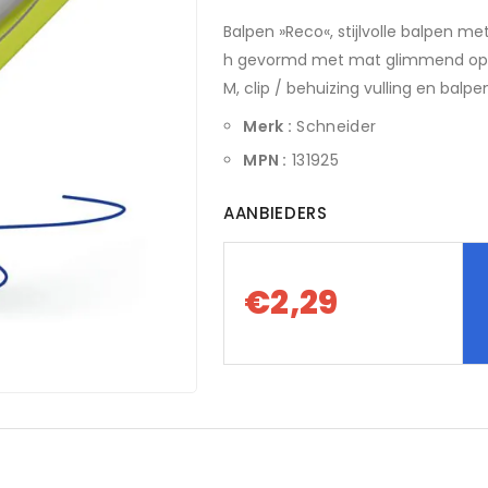
Balpen »Reco«, stijlvolle balpen 
h gevormd met mat glimmend opper
M, clip / behuizing vulling en balp
Merk :
Schneider
MPN :
131925
AANBIEDERS
€2,29