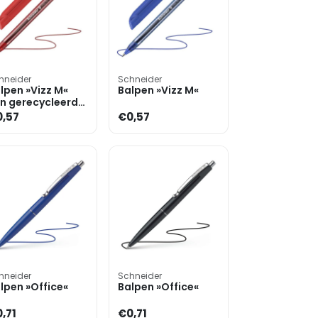
hneider
Schneider
lpen »Vizz M«
Balpen »Vizz M«
n gerecycleerde
nststof
,57
€0,57
hneider
Schneider
lpen »Office«
Balpen »Office«
,71
€0,71