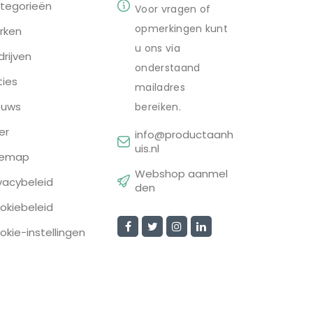
tegorieën
Voor vragen of
opmerkingen kunt
rken
u ons via
drijven
onderstaand
ties
mailadres
euws
bereiken.
er
info@productaanh
uis.nl
temap
Webshop aanmel
ivacybeleid
den
okiebeleid
okie-instellingen