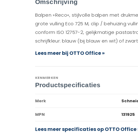
Omschrijving
Balpen »Reco«, stijlvolle balpen met druk
grote vulling Eco 725 M, clip / behuizing v
conform ISO 12757-2, gelijkmatige pastastro
schrijfkleur: blauw (bij blauw en wit) of zwart
Lees meer bij OTTO Office »
KENMERKEN
Productspecificaties
Merk
Schnei
MPN
131925
Lees meer specificaties op OTTO Office 