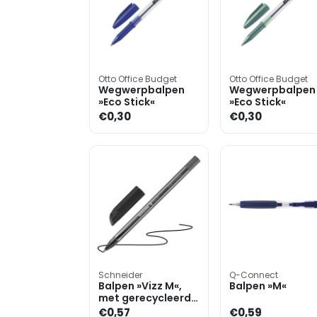
Otto Office Budget
Otto Office Budget
Wegwerpbalpen
Wegwerpbalpen
»Eco Stick«
»Eco Stick«
€0,30
€0,30
Schneider
Q-Connect
Balpen »Vizz M«,
Balpen »M«
met gerecycleerde
kunststof
€0,57
€0,59