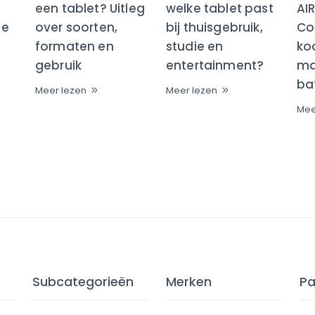
een tablet? Uitleg
welke tablet past
AI
te
over soorten,
bij thuisgebruik,
Co
formaten en
studie en
ko
gebruik
entertainment?
maa
bat
Meer lezen
Meer lezen
Mee
Subcategorieën
Merken
Pa