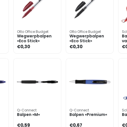
Otto Office Budget
Otto Office Budget
Sc
Wegwerpbalpen
Wegwerpbalpen
Ba
»Eco Stick«
»Eco Stick«
va
ku
€0,30
€0,30
€0
Q-Connect
Q-Connect
Sc
Balpen »M«
Balpen »Premium«
Ba
€0,59
€0,67
€0