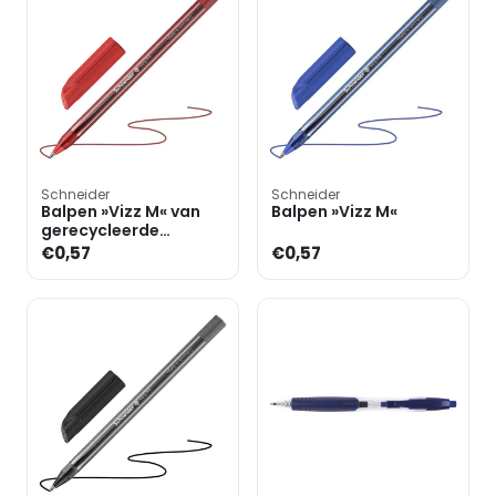
Schneider
Schneider
Balpen »Vizz M« van
Balpen »Vizz M«
gerecycleerde
kunststof
€0,57
€0,57