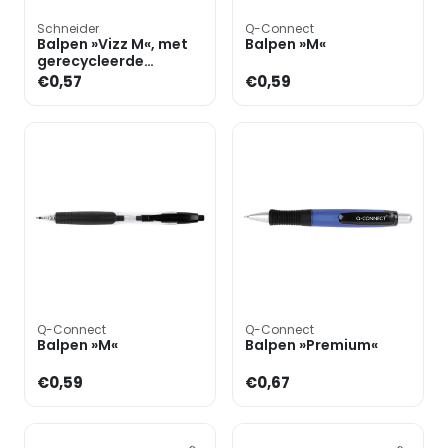
Schneider
Q-Connect
Balpen »Vizz M«, met
Balpen »M«
gerecycleerde
kunststof
€0,57
€0,59
Q-Connect
Q-Connect
Balpen »M«
Balpen »Premium«
€0,59
€0,67