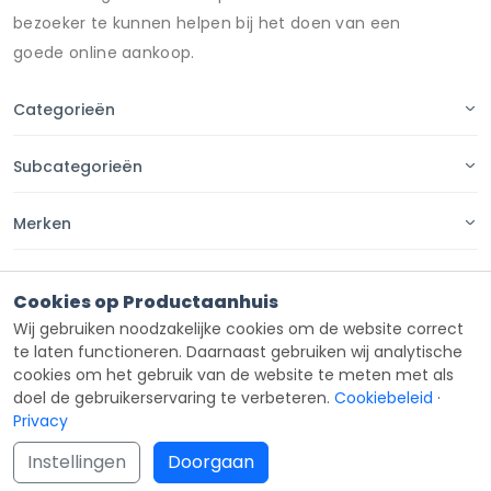
bezoeker te kunnen helpen bij het doen van een
goede online aankoop.
Categorieën
Subcategorieën
Merken
Pagina's
Cookies op Productaanhuis
Wij gebruiken noodzakelijke cookies om de website correct
Contact
te laten functioneren. Daarnaast gebruiken wij analytische
cookies om het gebruik van de website te meten met als
doel de gebruikerservaring te verbeteren.
Cookiebeleid
·
Privacy
Copyright ©
Productaanhuis
all rights reserved 2026.
Instellingen
Doorgaan