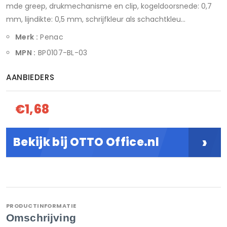
mde greep, drukmechanisme en clip, kogeldoorsnede: 0,7
mm, lijndikte: 0,5 mm, schrijfkleur als schachtkleu...
Merk :
Penac
MPN :
BP0107-BL-03
AANBIEDERS
€1,68
›
Bekijk bij OTTO Office.nl
PRODUCTINFORMATIE
Omschrijving