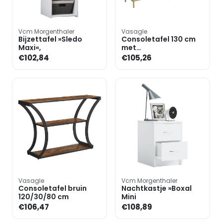
Vcm Morgenthaler
Vasagle
Bijzettafel »Sledo
Consoletafel 130 cm
Maxi«,
met
zespootsonderstel
€102,84
€105,26
Vasagle
Vcm Morgenthaler
Consoletafel bruin
Nachtkastje »Boxal
120/30/80 cm
Mini
€106,47
€108,89