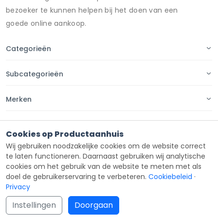
bezoeker te kunnen helpen bij het doen van een
goede online aankoop.
Categorieën
Subcategorieën
Merken
Pagina's
Cookies op Productaanhuis
Wij gebruiken noodzakelijke cookies om de website correct
Contact
te laten functioneren. Daarnaast gebruiken wij analytische
cookies om het gebruik van de website te meten met als
doel de gebruikerservaring te verbeteren.
Cookiebeleid
·
Privacy
Copyright ©
Productaanhuis
all rights reserved 2026.
Instellingen
Doorgaan