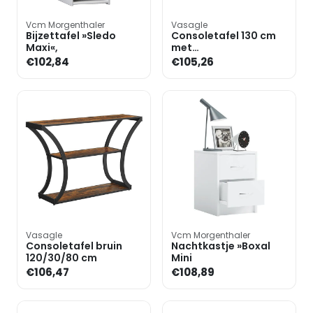
Vcm Morgenthaler
Vasagle
Bijzettafel »Sledo
Consoletafel 130 cm
Maxi«,
met
zespootsonderstel
€102,84
€105,26
Vasagle
Vcm Morgenthaler
Consoletafel bruin
Nachtkastje »Boxal
120/30/80 cm
Mini
€106,47
€108,89