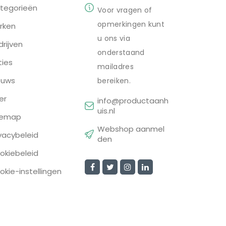
tegorieën
Voor vragen of
opmerkingen kunt
rken
u ons via
drijven
onderstaand
ties
mailadres
euws
bereiken.
er
info@productaanh
uis.nl
temap
Webshop aanmel
ivacybeleid
den
okiebeleid
okie-instellingen