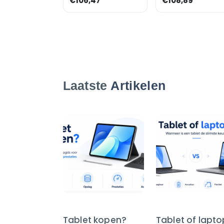
€106,47
€108,89
Laatste
Artikelen
Tablet kopen?
Tablet of lapt