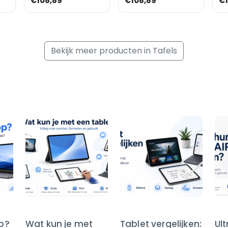
€108,89
€108,89
€1
Bekijk meer producten in Tafels
op?
Wat kun je met
Tablet vergelijken:
Ul