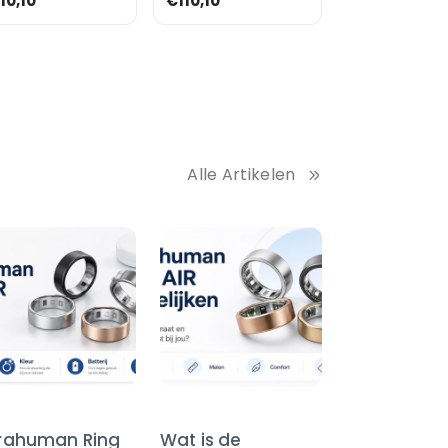
10,10
€110,10
Alle Artikelen
trahuman Ring
Wat is de