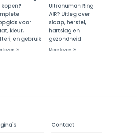
R kopen?
Ultrahuman Ring
mplete
AIR? Uitleg over
opgids voor
slaap, herstel,
t, kleur,
hartslag en
terij en gebruik
gezondheid
r lezen
Meer lezen
gina's
Contact