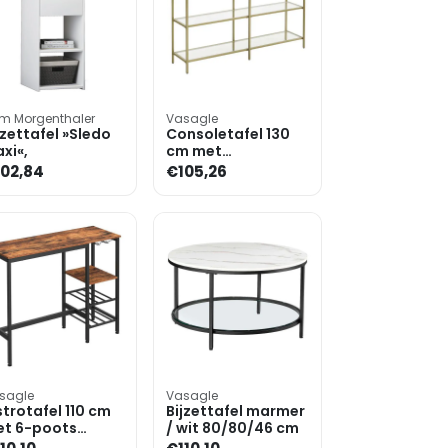
m Morgenthaler
Vasagle
jzettafel »Sledo
Consoletafel 130
xi«,
cm met
zespootsonderstel
02,84
€105,26
sagle
Vasagle
strotafel 110 cm
Bijzettafel marmer
t 6-poots
/ wit 80/80/46 cm
derstel