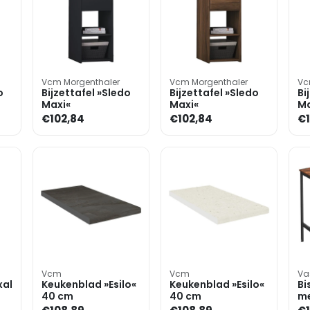
Vcm Morgenthaler
Vcm Morgenthaler
Vc
o
Bijzettafel »Sledo
Bijzettafel »Sledo
Bi
Maxi«
Maxi«
Ma
€102,84
€102,84
€1
Vcm
Vcm
Va
xal
Keukenblad »Esilo«
Keukenblad »Esilo«
Bi
40 cm
40 cm
me
on