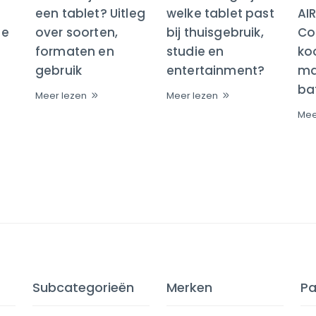
een tablet? Uitleg
welke tablet past
AI
te
over soorten,
bij thuisgebruik,
Co
formaten en
studie en
ko
gebruik
entertainment?
maa
bat
Meer lezen
Meer lezen
Mee
Subcategorieën
Merken
Pa