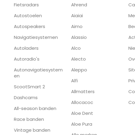
Fietsradars
Ahrend
Ca
Autostoelen
Aiaiai
Me
Autospeakers
Aimo
Be
Navigatiesystemen
Alassio
Ac
Autoladers
Alco
Ni
Autoradio's
Alecto
Ov
Autonavigatiesystem
Aleppo
Si
en
Alfi
Pr
ScootSmart 2
Allmatters
Co
Dashcams
Allocacoc
Co
All-season banden
Aloe Dent
Race banden
Aloe Pura
Vintage banden
Alle merken