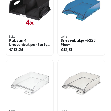
Leitz
Leitz
Pak van 4
Brievenbakje »5226
brievenbakjes »Sorty
Plus«
5230«
€113,24
€12,81