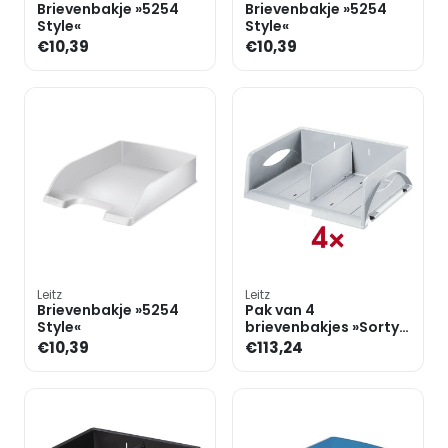
Brievenbakje »5254
Brievenbakje »5254
Style«
Style«
€10,39
€10,39
Leitz
Leitz
Brievenbakje »5254
Pak van 4
Style«
brievenbakjes »Sorty
5230«
€10,39
€113,24