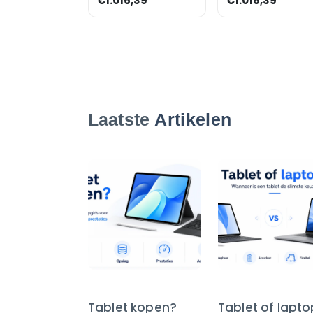
€1.016,39
€1.016,39
Laatste
Artikelen
Tablet kopen?
Tablet of lapt