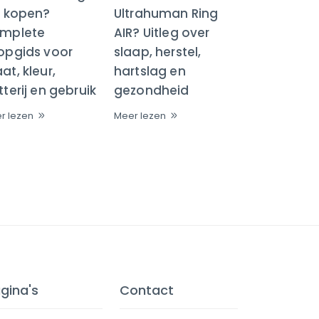
R kopen?
Ultrahuman Ring
mplete
AIR? Uitleg over
opgids voor
slaap, herstel,
t, kleur,
hartslag en
terij en gebruik
gezondheid
r lezen
Meer lezen
gina's
Contact