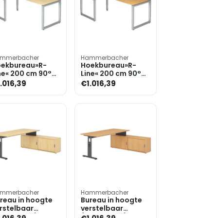
mmerbacher
Hammerbacher
ekbureau»R-
Hoekbureau»R-
ne« 200 cm 90°
Line« 200 cm 90°
ek
hoek
.016,39
€1.016,39
mmerbacher
Hammerbacher
reau in hoogte
Bureau in hoogte
rstelbaar
verstelbaar
andmatig) incl.
(handmatig) incl.