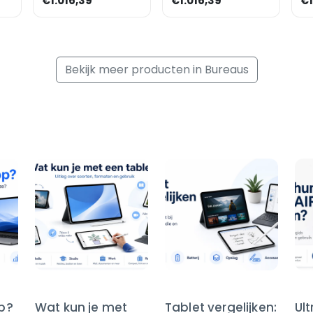
€1.016,39
€1.016,39
€1
dressoir »Alicante«
dr
180 cm onders
18
Bekijk meer producten in Bureaus
op?
Wat kun je met
Tablet vergelijken:
Ul