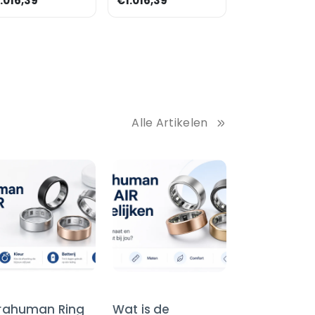
.016,39
€1.016,39
essoir »Alicante«
dressoir »Alicante«
0 cm onders
180 cm onders
Alle Artikelen
trahuman Ring
Wat is de