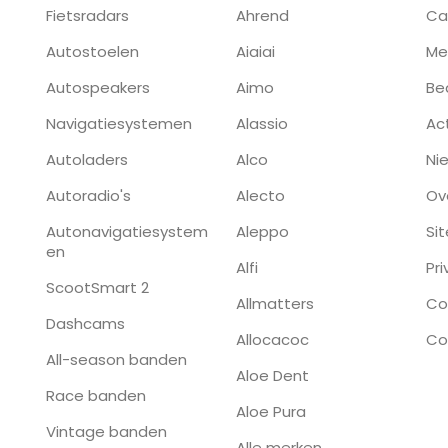
Fietsradars
Ahrend
Ca
Autostoelen
Aiaiai
Me
Autospeakers
Aimo
Be
Navigatiesystemen
Alassio
Ac
Autoladers
Alco
Ni
Autoradio's
Alecto
Ov
Autonavigatiesystem
Aleppo
Si
en
Alfi
Pr
ScootSmart 2
Allmatters
Co
Dashcams
Allocacoc
Co
All-season banden
Aloe Dent
Race banden
Aloe Pura
Vintage banden
Alle merken