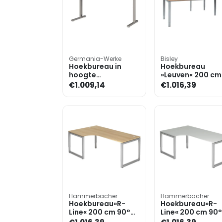
Germania-Werke
Bisley
Hoekbureau in
Hoekbureau
hoogte
»Leuven« 200 cm
verstelbaar
€1.009,14
€1.016,39
(mechanisch)
»Profiline II« 3-
delige set, 2 bur
Hammerbacher
Hammerbacher
Hoekbureau»R-
Hoekbureau»R-
Line« 200 cm 90°
Line« 200 cm 90°
hoek
hoek