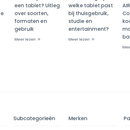
een tablet? Uitleg
welke tablet past
AI
te
over soorten,
bij thuisgebruik,
Co
formaten en
studie en
ko
gebruik
entertainment?
maa
bat
Meer lezen
Meer lezen
Mee
Subcategorieën
Merken
Pa