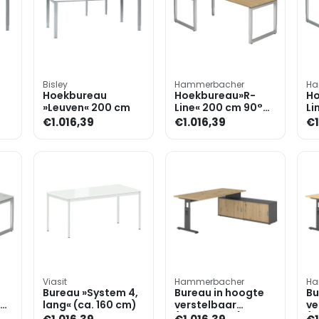
Bisley
Hammerbacher
Ha
Hoekbureau
Hoekbureau»R-
Ho
»Leuven« 200 cm
Line« 200 cm 90°
Li
hoek
ho
€1.016,39
€1.016,39
€1
Viasit
Hammerbacher
Ha
Bureau »System 4,
Bureau in hoogte
Bu
lang« (ca. 160 cm)
verstelbaar
ve
(handmatig) incl.
(h