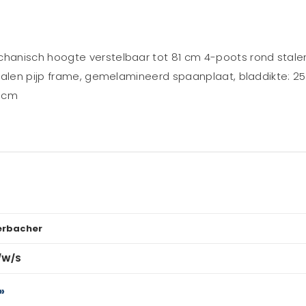
anisch hoogte verstelbaar tot 81 cm 4-poots rond stalen p
stalen pijp frame, gemelamineerd spaanplaat, bladdikte: 
1 cm
rbacher
/W/S
»