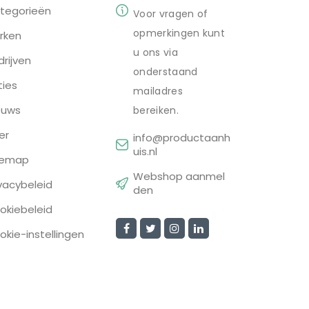
tegorieën
Voor vragen of
opmerkingen kunt
rken
u ons via
drijven
onderstaand
ties
mailadres
euws
bereiken.
er
info@productaanh
uis.nl
temap
Webshop aanmel
ivacybeleid
den
okiebeleid
okie-instellingen