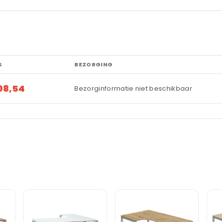
S
BEZORGING
08,54
Bezorginformatie niet beschikbaar