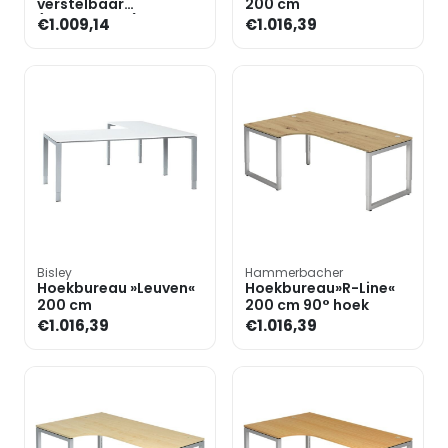
verstelbaar
200 cm
(mechanisch)
€1.009,14
€1.016,39
»Profiline II« 3-delige
set, 2 bur
Bisley
Hammerbacher
Hoekbureau »Leuven«
Hoekbureau»R-Line«
200 cm
200 cm 90° hoek
€1.016,39
€1.016,39