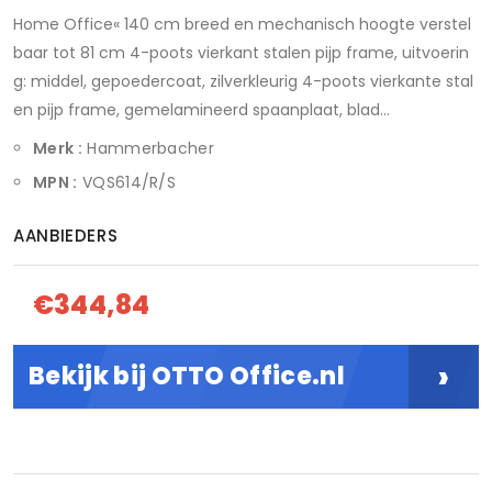
Home Office« 140 cm breed en mechanisch hoogte verstel
baar tot 81 cm 4-poots vierkant stalen pijp frame, uitvoerin
g: middel, gepoedercoat, zilverkleurig 4-poots vierkante stal
en pijp frame, gemelamineerd spaanplaat, blad...
Merk :
Hammerbacher
MPN :
VQS614/R/S
AANBIEDERS
€344,84
›
Bekijk bij OTTO Office.nl