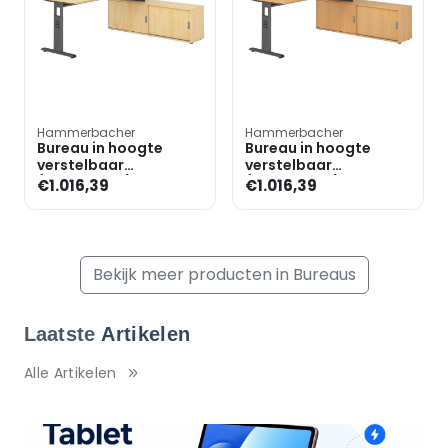
Hammerbacher
Hammerbacher
Bureau in hoogte
Bureau in hoogte
verstelbaar
verstelbaar
(handmatig) incl.
(handmatig) incl.
€1.016,39
€1.016,39
dressoir »Alicante«
dressoir »Alicante«
180 cm onders
180 cm onders
Bekijk meer producten in Bureaus
Laatste
Artikelen
Alle Artikelen