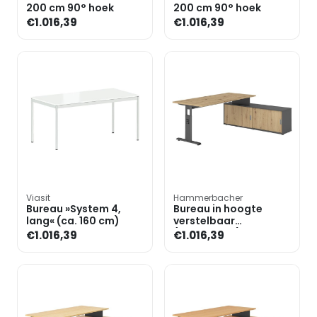
200 cm 90° hoek
200 cm 90° hoek
€1.016,39
€1.016,39
Viasit
Hammerbacher
Bureau »System 4,
Bureau in hoogte
lang« (ca. 160 cm)
verstelbaar
(handmatig) incl.
€1.016,39
€1.016,39
dressoir »Alicante«
180 cm onders