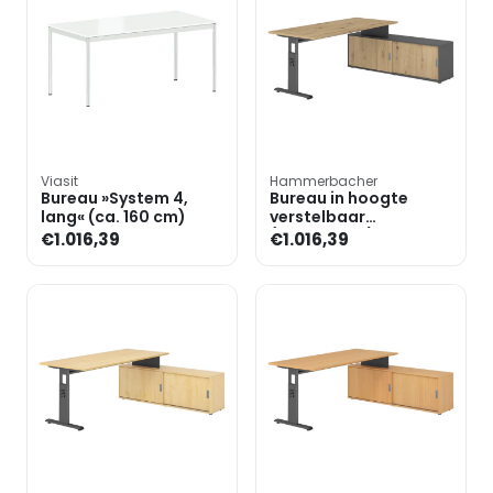
Viasit
Hammerbacher
Bureau »System 4,
Bureau in hoogte
lang« (ca. 160 cm)
verstelbaar
(handmatig) incl.
€1.016,39
€1.016,39
dressoir »Alicante«
180 cm onders