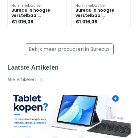
Hammerbacher
Hammerbacher
Bureau in hoogte
Bureau in hoogte
verstelbaar
verstelbaar
(handmatig) incl.
(handmatig) incl.
€1.016,39
€1.016,39
dressoir »Alicante«
dressoir »Alicante«
180 cm onders
180 cm onders
Bekijk meer producten in Bureaus
Laatste
Artikelen
Alle Artikelen