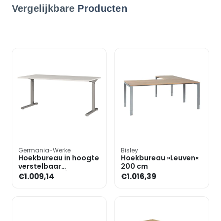
Vergelijkbare
Producten
Germania-Werke
Bisley
Hoekbureau in hoogte
Hoekbureau »Leuven«
verstelbaar
200 cm
(mechanisch)
€1.009,14
€1.016,39
»Profiline II« 3-delige
set, 2 bur