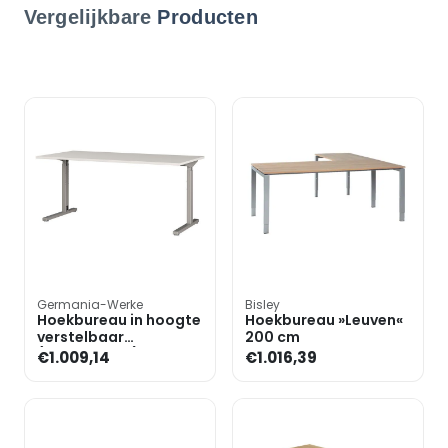
Vergelijkbare
Producten
Germania-Werke
Bisley
Hoekbureau in hoogte
Hoekbureau »Leuven«
verstelbaar
200 cm
(mechanisch)
€1.009,14
€1.016,39
»Profiline II« 3-delige
set, 2 bur