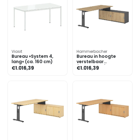
Viasit
Hammerbacher
Bureau »System 4,
Bureau in hoogte
lang« (ca. 160 cm)
verstelbaar
(handmatig) incl.
€1.016,39
€1.016,39
dressoir »Alicante«
180 cm onders