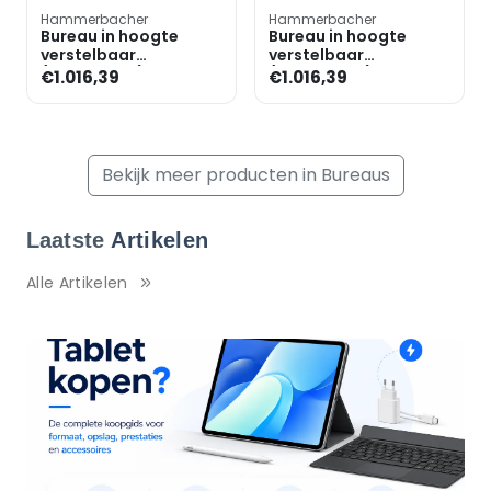
Hammerbacher
Hammerbacher
Bureau in hoogte
Bureau in hoogte
verstelbaar
verstelbaar
(handmatig) incl.
(handmatig) incl.
€1.016,39
€1.016,39
dressoir »Alicante«
dressoir »Alicante«
180 cm onders
180 cm onders
Bekijk meer producten in Bureaus
Laatste
Artikelen
Alle Artikelen