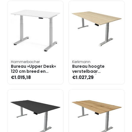
Hammerbacher
Kerkmann
Bureau »Upper Desk«
Bureau hoogte
120 cm breed en
verstelbaar
elektrisch in hoogte
(elektrisch) »Move 4«
€1.015,18
€1.027,29
verstelbaar tot 128,5 c
200 cm T-poot