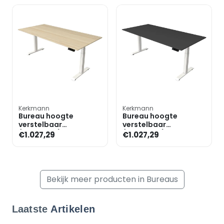
Kerkmann
Kerkmann
Bureau hoogte
Bureau hoogte
verstelbaar
verstelbaar
(elektrisch) »Move 4«
(elektrisch) »Move 4«
€1.027,29
€1.027,29
200 cm T-poot
200 cm T-poot
Bekijk meer producten in Bureaus
Laatste
Artikelen