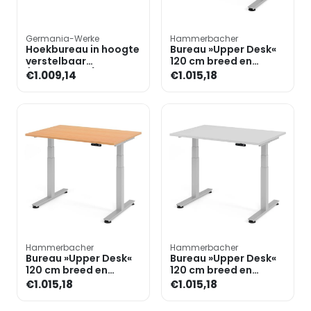
Germania-Werke
Hammerbacher
Hoekbureau in hoogte
Bureau »Upper Desk«
verstelbaar
120 cm breed en
(mechanisch)
elektrisch in hoogte
€1.009,14
€1.015,18
»Profiline II« 3-delige
verstelbaar tot 128,5 c
set, 2 bur
Hammerbacher
Hammerbacher
Bureau »Upper Desk«
Bureau »Upper Desk«
120 cm breed en
120 cm breed en
elektrisch in hoogte
elektrisch in hoogte
€1.015,18
€1.015,18
verstelbaar tot 128,5 c
verstelbaar tot 128,5 c