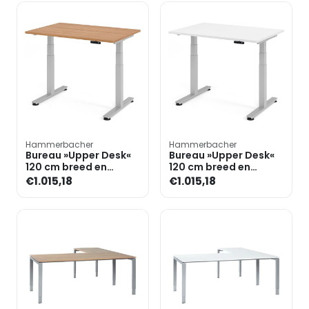
Hammerbacher
Hammerbacher
Bureau »Upper Desk«
Bureau »Upper Desk«
120 cm breed en
120 cm breed en
elektrisch in hoogte
elektrisch in hoogte
€1.015,18
€1.015,18
verstelbaar tot 128,5 c
verstelbaar tot 128,5 c