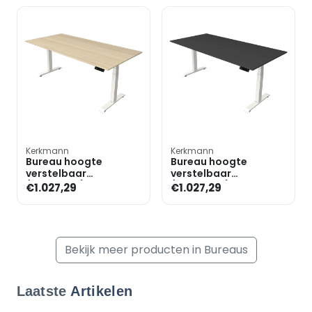
Kerkmann
Kerkmann
Bureau hoogte
Bureau hoogte
verstelbaar
verstelbaar
(elektrisch) »Move 4«
(elektrisch) »Move 4«
€1.027,29
€1.027,29
200 cm T-poot
200 cm T-poot
Bekijk meer producten in Bureaus
Laatste
Artikelen