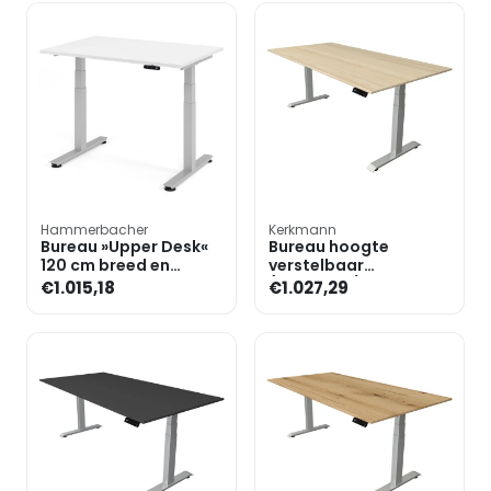
Hammerbacher
Kerkmann
Bureau »Upper Desk«
Bureau hoogte
120 cm breed en
verstelbaar
elektrisch in hoogte
(elektrisch) »Move 4«
€1.015,18
€1.027,29
verstelbaar tot 128,5 c
200 cm T-poot