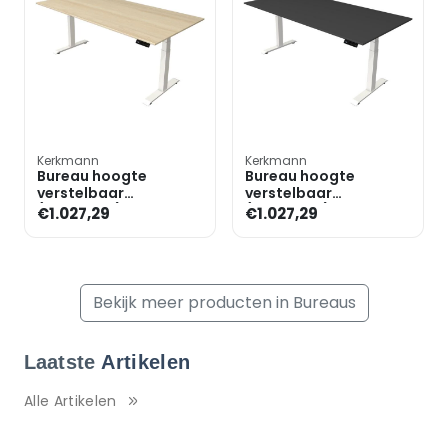
Kerkmann
Kerkmann
Bureau hoogte
Bureau hoogte
verstelbaar
verstelbaar
(elektrisch) »Move 4«
(elektrisch) »Move 4«
€1.027,29
€1.027,29
200 cm T-poot
200 cm T-poot
Bekijk meer producten in Bureaus
Laatste
Artikelen
Alle Artikelen