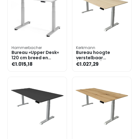
Hammerbacher
Kerkmann
Bureau »Upper Desk«
Bureau hoogte
120 cm breed en
verstelbaar
elektrisch in hoogte
(elektrisch) »Move 4«
€1.015,18
€1.027,29
verstelbaar tot 128,5 c
200 cm T-poot