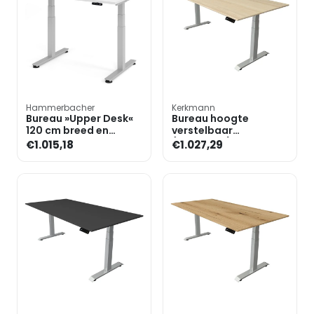
Hammerbacher
Kerkmann
Bureau »Upper Desk«
Bureau hoogte
120 cm breed en
verstelbaar
elektrisch in hoogte
(elektrisch) »Move 4«
€1.015,18
€1.027,29
verstelbaar tot 128,5 c
200 cm T-poot