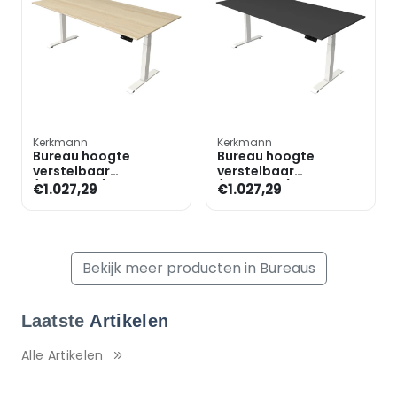
Kerkmann
Kerkmann
Bureau hoogte
Bureau hoogte
verstelbaar
verstelbaar
(elektrisch) »Move 4«
(elektrisch) »Move 4«
€1.027,29
€1.027,29
200 cm T-poot
200 cm T-poot
Bekijk meer producten in Bureaus
Laatste
Artikelen
Alle Artikelen