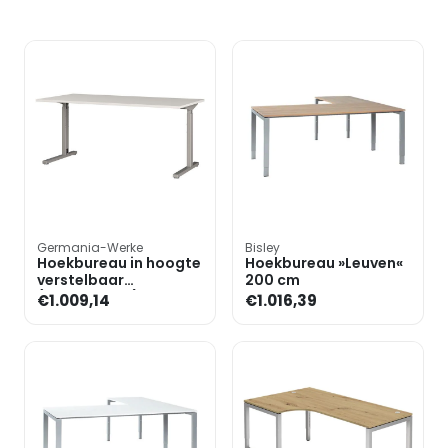
Germania-Werke
Bisley
Hoekbureau in hoogte
Hoekbureau »Leuven«
verstelbaar
200 cm
(mechanisch)
€1.009,14
€1.016,39
»Profiline II« 3-delige
set, 2 bur