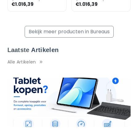
(handmatig) incl.
(handmatig) incl.
€1.016,39
€1.016,39
dressoir »Alicante«
dressoir »Alicante«
180 cm onders
180 cm onders
Bekijk meer producten in Bureaus
Laatste
Artikelen
Alle Artikelen