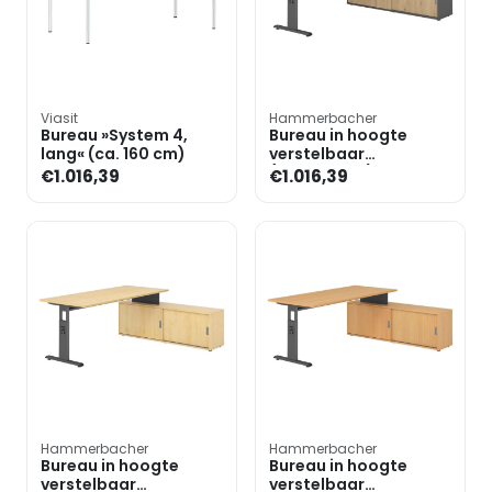
Viasit
Hammerbacher
Bureau »System 4,
Bureau in hoogte
lang« (ca. 160 cm)
verstelbaar
(handmatig) incl.
€1.016,39
€1.016,39
dressoir »Alicante«
180 cm onders
Hammerbacher
Hammerbacher
Bureau in hoogte
Bureau in hoogte
verstelbaar
verstelbaar