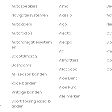
Autospeakers
Aimo
Be
Navigatiesystemen
Alassio
Ac
Autoladers
Alco
Ni
Autoradio's
Alecto
Ov
Autonavigatiesystem
Aleppo
Si
en
Alfi
Pr
ScootSmart 2
Allmatters
Co
Dashcams
Allocacoc
Co
All-season banden
Aloe Dent
Race banden
Aloe Pura
Vintage banden
Alle merken
Sport touring radial b
p
anden