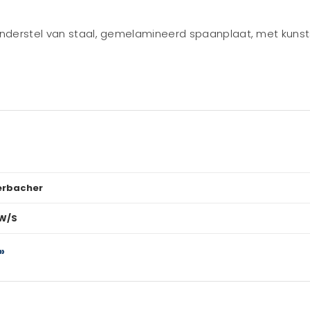
onderstel van staal, gemelamineerd spaanplaat, met kunsts
rbacher
W/S
»