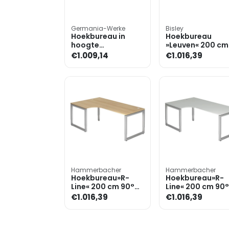
Germania-Werke
Bisley
Hoekbureau in
Hoekbureau
hoogte
»Leuven« 200 cm
verstelbaar
€1.009,14
€1.016,39
(mechanisch)
»Profiline II« 3-
delige set, 2 bur
Hammerbacher
Hammerbacher
Hoekbureau»R-
Hoekbureau»R-
Line« 200 cm 90°
Line« 200 cm 90°
hoek
hoek
€1.016,39
€1.016,39