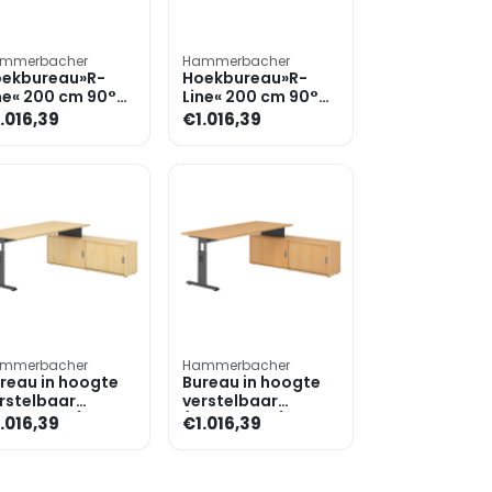
mmerbacher
Hammerbacher
ekbureau»R-
Hoekbureau»R-
ne« 200 cm 90°
Line« 200 cm 90°
ek
hoek
.016,39
€1.016,39
mmerbacher
Hammerbacher
reau in hoogte
Bureau in hoogte
rstelbaar
verstelbaar
andmatig) incl.
(handmatig) incl.
.016,39
€1.016,39
essoir »Alicante«
dressoir »Alicante«
0 cm onders
180 cm onders