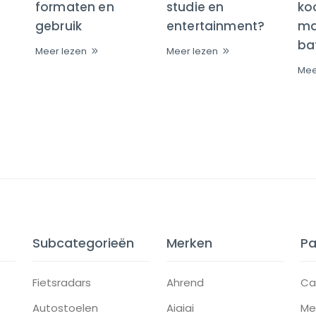
formaten en
studie en
ko
gebruik
entertainment?
maa
bat
Meer lezen
Meer lezen
Mee
Subcategorieën
Merken
Pa
Fietsradars
Ahrend
Ca
Autostoelen
Aiaiai
Me