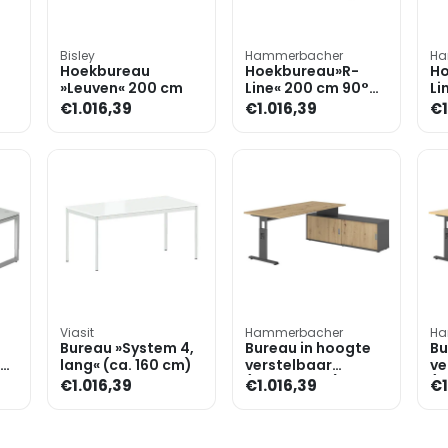
Bisley
Hammerbacher
Ha
Hoekbureau
Hoekbureau»R-
Ho
»Leuven« 200 cm
Line« 200 cm 90°
Li
hoek
ho
€1.016,39
€1.016,39
€1
Viasit
Hammerbacher
Ha
Bureau »System 4,
Bureau in hoogte
Bu
lang« (ca. 160 cm)
verstelbaar
ve
(handmatig) incl.
(h
€1.016,39
€1.016,39
€1
dressoir »Alicante«
dr
180 cm onders
18