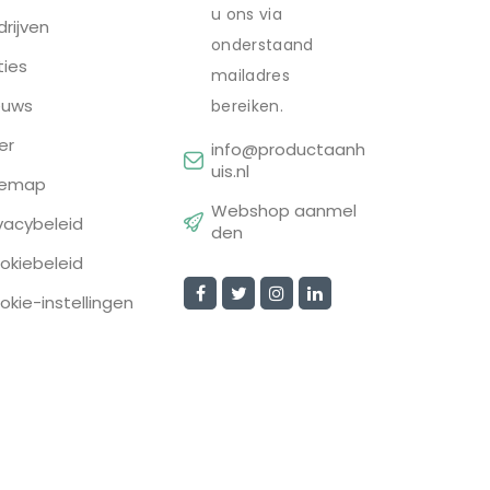
u ons via
drijven
onderstaand
ties
mailadres
euws
bereiken.
er
info@productaanh
uis.nl
temap
Webshop aanmel
ivacybeleid
den
okiebeleid
okie-instellingen