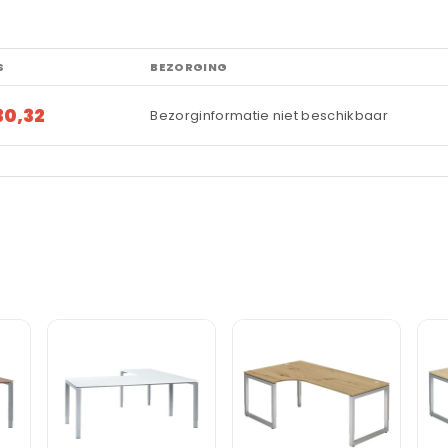
S
BEZORGING
30,32
Bezorginformatie niet beschikbaar