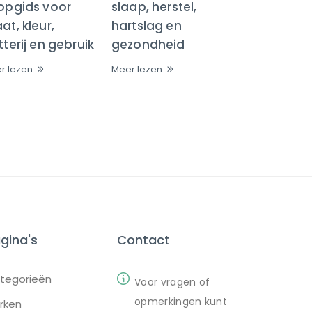
opgids voor
slaap, herstel,
t, kleur,
hartslag en
terij en gebruik
gezondheid
r lezen
Meer lezen
gina's
Contact
tegorieën
Voor vragen of
opmerkingen kunt
rken