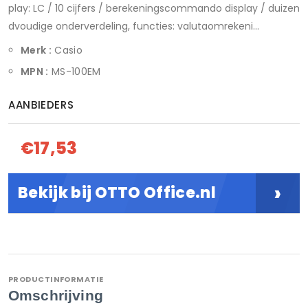
play: LC / 10 cijfers / berekeningscommando display / duizen
dvoudige onderverdeling, functies: valutaomrekeni...
Merk :
Casio
MPN :
MS-100EM
AANBIEDERS
€17,53
›
Bekijk bij OTTO Office.nl
PRODUCTINFORMATIE
Omschrijving