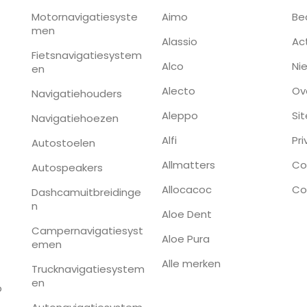
Motornavigatiesyste
Aimo
Be
men
Alassio
Ac
Fietsnavigatiesystem
Alco
Ni
en
Alecto
Ov
Navigatiehouders
Aleppo
Si
Navigatiehoezen
Alfi
Pr
Autostoelen
Allmatters
Co
Autospeakers
Allocacoc
Co
Dashcamuitbreidinge
n
Aloe Dent
Campernavigatiesyst
Aloe Pura
emen
Alle merken
Trucknavigatiesystem
en
p