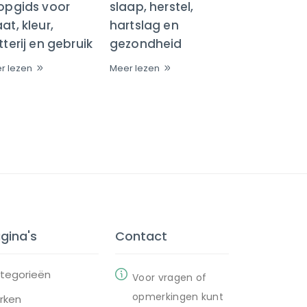
opgids voor
slaap, herstel,
t, kleur,
hartslag en
terij en gebruik
gezondheid
r lezen
Meer lezen
gina's
Contact
tegorieën
Voor vragen of
opmerkingen kunt
rken