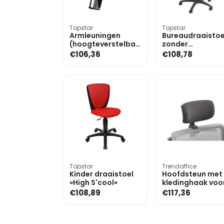
Topstar
Topstar
Armleuningen
Bureaudraaistoe
(hoogteverstelbaar)
zonder
voor bureaustoel
armleuningen
€106,36
€108,78
»Topstar Open
Art/Soft Point S
Topstar
Trendoffice
Kinder draaistoel
Hoofdsteun met
»High S'cool«
kledinghaak voo
bureaustoel »to
€108,89
€117,36
sync work«