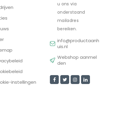
u ons via
drijven
onderstaand
ties
mailadres
euws
bereiken.
er
info@productaanh
uis.nl
temap
Webshop aanmel
ivacybeleid
den
okiebeleid
okie-instellingen