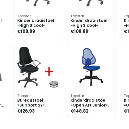
Topstar
Topstar
To
l
Kinder draaistoel
Kinder draaistoel
Ki
»High S'cool«
»High S'cool«
»H
€108,89
€108,89
€1
Topstar
Topstar
To
Bureaustoel
Kinderdraaistoel
Ki
r
»Support SY«
»Open Art Junior«
»O
-
zonder
zonder
zo
€126,93
€148,82
€1
armleuningen incl.
armleuningen
ar
deurstopper
»Disc«