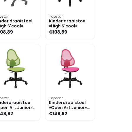
pstar
Topstar
nder draaistoel
Kinder draaistoel
igh S'cool«
»High S'cool«
08,89
€108,89
pstar
Topstar
nderdraaistoel
Kinderdraaistoel
pen Art Junior«
»Open Art Junior«
nder
zonder
48,82
€148,82
mleuningen
armleuningen