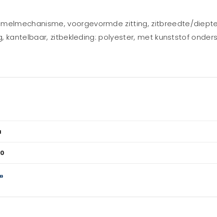
elmechanisme, voorgevormde zitting, zitbreedte/diepte: 
, kantelbaar, zitbekleding: polyester, met kunststof onder
a
0
»