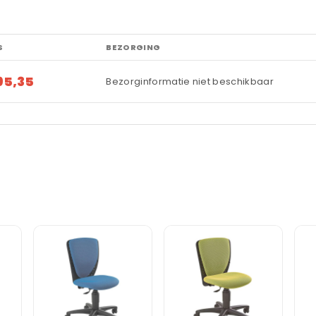
S
BEZORGING
95,35
Bezorginformatie niet beschikbaar