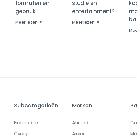
formaten en
studie en
ko
gebruik
entertainment?
maa
bat
Meer lezen
Meer lezen
Mee
Subcategorieën
Merken
Pa
Fietsradars
Ahrend
Ca
Overig
Aiaiai
Me