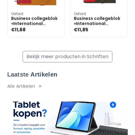
Oxford
Oxford
Business collegeblok
Business collegeblok
»International
»International
meetingbook« A5
Meetingbook« B5
€11,68
€11,85
gelinieerd, premium
geruit
papier
Bekijk meer producten in Schriften
Laatste
Artikelen
Alle Artikelen