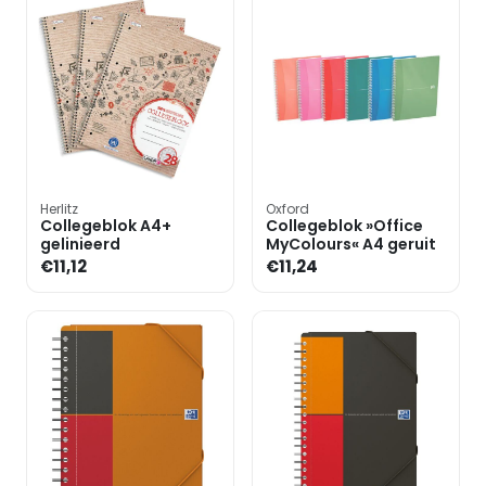
Herlitz
Oxford
Collegeblok A4+
Collegeblok »Office
gelinieerd
MyColours« A4 geruit
€11,12
€11,24