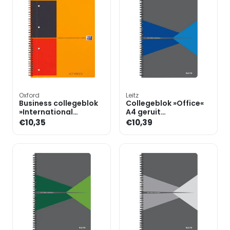
Oxford
Leitz
Business collegeblok
Collegeblok »Office«
»International
A4 geruit
Activebook« A4+
polypropyleen
€10,35
€10,39
gelinieerd