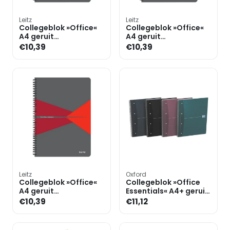
Leitz
Leitz
Collegeblok »Office«
Collegeblok »Office«
A4 geruit
A4 geruit
polypropyleen
polypropyleen
€10,39
€10,39
Leitz
Oxford
Collegeblok »Office«
Collegeblok »Office
A4 geruit
Essentials« A4+ geruit,
polypropyleen
houtvrij papier
€10,39
€11,12