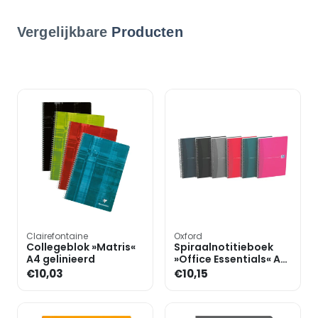
Vergelijkbare
Producten
Clairefontaine
Oxford
Collegeblok »Matris«
Spiraalnotitieboek
A4 gelinieerd
»Office Essentials« A5
geruit
€10,03
€10,15