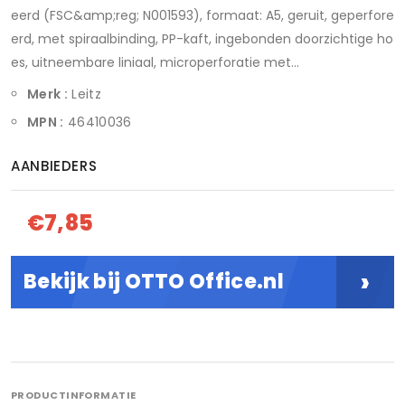
eerd (FSC&amp;reg; N001593), formaat: A5, geruit, geperfore
erd, met spiraalbinding, PP-kaft, ingebonden doorzichtige ho
es, uitneembare liniaal, microperforatie met...
Merk :
Leitz
MPN :
46410036
AANBIEDERS
€7,85
›
Bekijk bij OTTO Office.nl
PRODUCTINFORMATIE