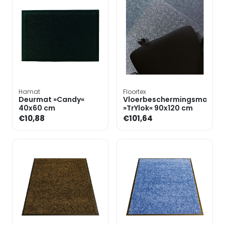
Hamat
Floortex
Deurmat »Candy«
Vloerbeschermingsmat
40x60 cm
»TrYlok« 90x120 cm
€10,88
€101,64