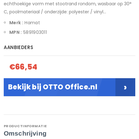
echthoekige vorm met stootrand rondom, wasbaar op 30°
C, poolmateriaal / onderzijde: polyester / vinyl...
Merk :
Hamat
MPN :
5891903011
AANBIEDERS
€66,54
›
Bekijk bij OTTO Office.nl
PRODUCTINFORMATIE
Omschrijving