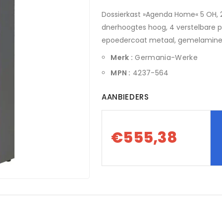
Dossierkast »Agenda Home« 5 OH, 2 
dnerhoogtes hoog, 4 verstelbare 
epoedercoat metaal, gemelamineer
Merk :
Germania-Werke
MPN :
4237-564
AANBIEDERS
€555,38