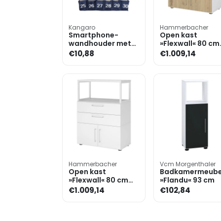
Kangaro
Hammerbacher
Smartphone-
Open kast
wandhouder met
»Flexwall« 80 cm
30 vakjes blauw
breed 3 OH stale
€10,88
€1.009,14
frame 2 laden
Hammerbacher
Vcm Morgenthaler
Open kast
Badkamermeube
»Flexwall« 80 cm
»Flandu« 93 cm
breed 3 OH stalen
€1.009,14
€102,84
frame 2 laden