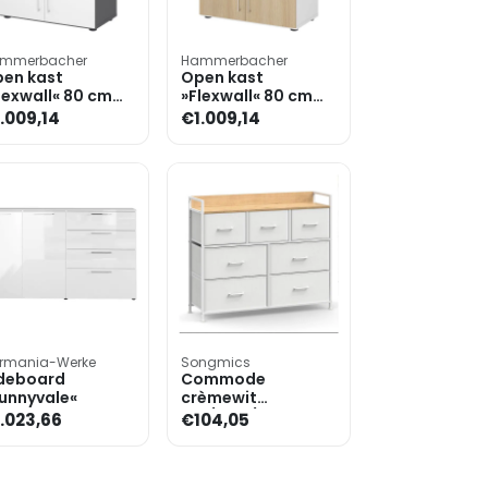
mmerbacher
Hammerbacher
en kast
Open kast
lexwall« 80 cm
»Flexwall« 80 cm
eed 3 OH stalen
breed 3 OH stalen
.009,14
€1.009,14
ame 2 laden
frame 2 laden
rmania-Werke
Songmics
deboard
Commode
unnyvale«
crèmewit
100/28,5/85 cm
.023,66
€104,05