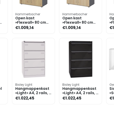
Hammerbacher
Hammerbacher
Ha
Open kast
Open kast
Op
»Flexwall« 80 cm
»Flexwall« 80 cm
»F
n
breed 3 OH stalen
breed 3 OH stalen
br
€1.009,14
€1.009,14
€1
frame 2 laden
frame 2 laden
fr
Bisley Light
Bisley Light
Ge
l
Hangmappenkast
Hangmappenkast
Si
»Light« A4, 2 rails, 4
»Light« A4, 2 rails, 4
»S
laden
laden
€1.022,45
€1.022,45
€1