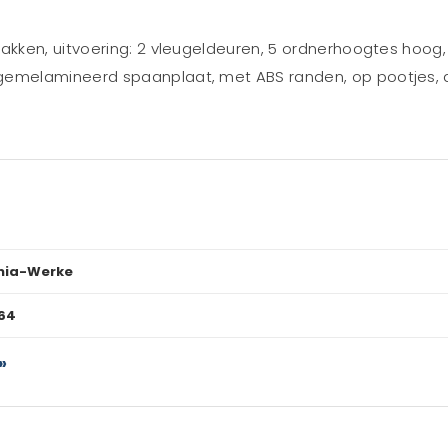
kken, uitvoering: 2 vleugeldeuren, 5 ordnerhoogtes hoog,
melamineerd spaanplaat, met ABS randen, op pootjes, a
nia-Werke
64
»