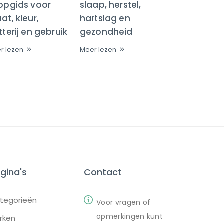
opgids voor
slaap, herstel,
t, kleur,
hartslag en
terij en gebruik
gezondheid
r lezen
Meer lezen
gina's
Contact
tegorieën
Voor vragen of
opmerkingen kunt
rken