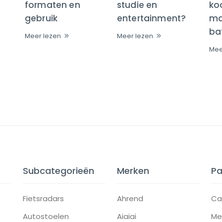
formaten en
studie en
ko
gebruik
entertainment?
maa
bat
Meer lezen
Meer lezen
Mee
Subcategorieën
Merken
Pa
Fietsradars
Ahrend
Ca
Autostoelen
Aiaiai
Me