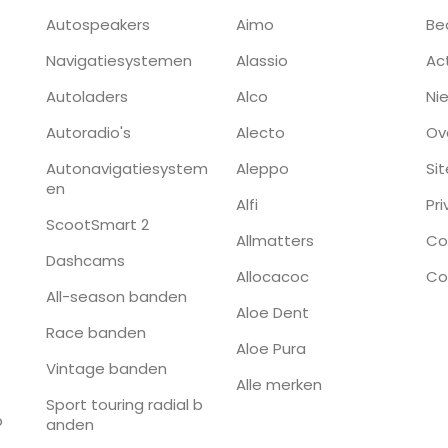
Autospeakers
Aimo
Be
Navigatiesystemen
Alassio
Ac
Autoladers
Alco
Ni
Autoradio's
Alecto
Ov
Autonavigatiesystem
Aleppo
Si
en
Alfi
Pr
ScootSmart 2
Allmatters
Co
Dashcams
Allocacoc
Co
All-season banden
Aloe Dent
Race banden
Aloe Pura
Vintage banden
Alle merken
Sport touring radial b
p
anden