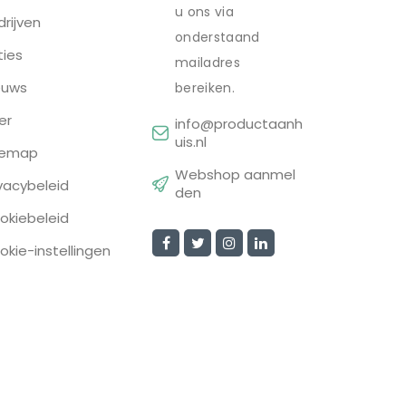
u ons via
drijven
onderstaand
ties
mailadres
euws
bereiken.
er
info@productaanh
uis.nl
temap
Webshop aanmel
ivacybeleid
den
okiebeleid
okie-instellingen