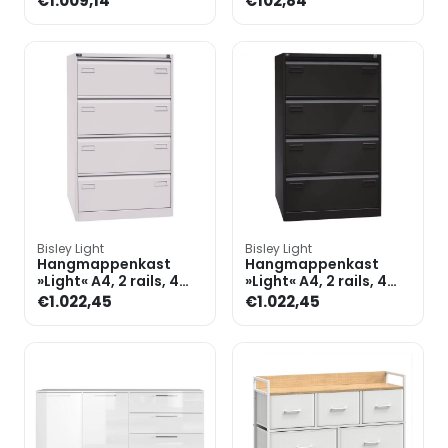
€1.009,14
€102,84
Bisley Light
Bisley Light
Hangmappenkast
Hangmappenkast
»Light« A4, 2 rails, 4
»Light« A4, 2 rails, 4
laden
laden
€1.022,45
€1.022,45