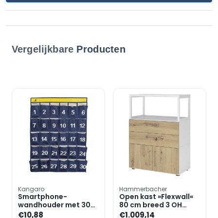
Vergelijkbare
Producten
Kangaro
Hammerbacher
Smartphone-
Open kast »Flexwall«
wandhouder met 30
80 cm breed 3 OH
vakjes blauw
stalen frame 2 laden
€10,88
€1.009,14