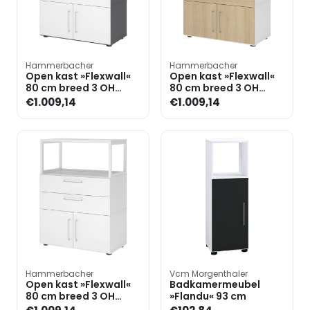
Hammerbacher
Hammerbacher
Open kast »Flexwall«
Open kast »Flexwall«
80 cm breed 3 OH
80 cm breed 3 OH
stalen frame 2 laden
stalen frame 2 laden
€1.009,14
€1.009,14
Hammerbacher
Vcm Morgenthaler
Open kast »Flexwall«
Badkamermeubel
80 cm breed 3 OH
»Flandu« 93 cm
stalen frame 2 laden