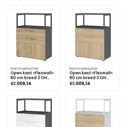
Hammerbacher
Hammerbacher
Open kast »Flexwall«
Open kast »Flexwall«
80 cm breed 3 OH
80 cm breed 3 OH
stalen frame 2 laden
stalen frame 2 laden
€1.009,14
€1.009,14