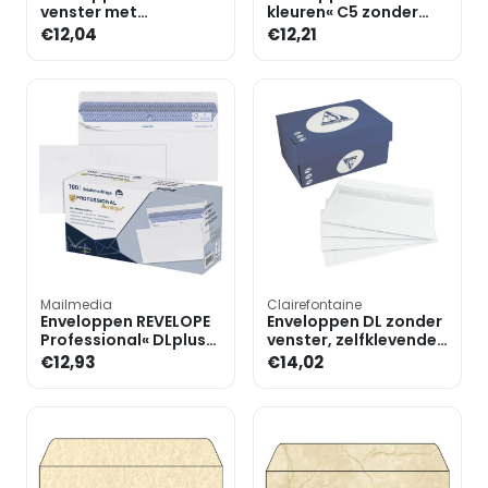
venster met
kleuren« C5 zonder
zelfklevende flap met
venster met
€12,04
€12,21
beschermstrip - 25
zelfklevende flap met
stuks
bescher
Mailmedia
Clairefontaine
Enveloppen REVELOPE
Enveloppen DL zonder
Professional« DLplus
venster, zelfklevende
zonder venster
flap met
€12,93
€14,02
zelfklevend - 100 stuks
beschermstrip - 250
stuks