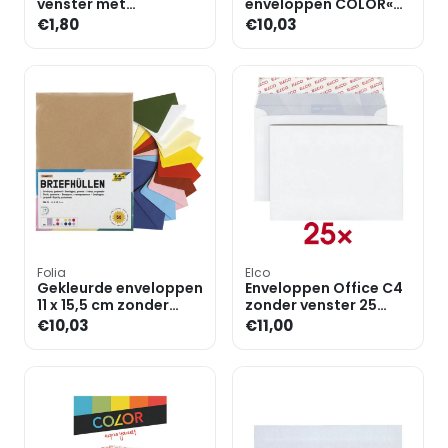
venster met
enveloppen COLOR«
zelfklevende flap met
DL+ zonder venster
€1,80
€10,03
beschermstrip
met zelfklevende flap
met besche
Folia
Elco
Gekleurde enveloppen
Enveloppen Office C4
11 x 15,5 cm zonder
zonder venster 25
venster gegomd - 50
stuks
€10,03
€11,00
stuks