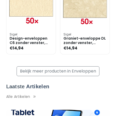
Sigel
Sigel
Design-enveloppen
Graniet-enveloppe DL
C6 zonder venster,
zonder venster,
gegomd - 50 stuks
zelfklevende flap met
€14,94
€14,94
beschermstrip - 50 st
Bekijk meer producten in Enveloppen
Laatste
Artikelen
Alle Artikelen