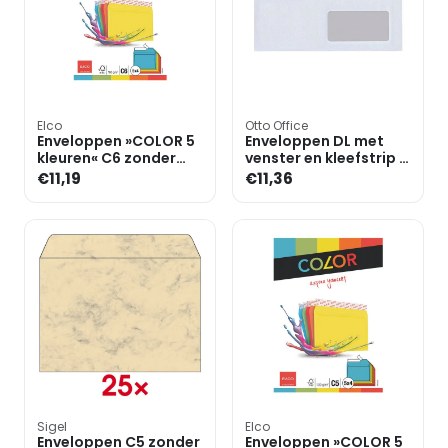
Elco
Otto Office
Enveloppen »COLOR 5
Enveloppen DL met
kleuren« C6 zonder
venster en kleefstrip -
venster met
100 stuks
€11,19
€11,36
zelfklevende flap met
bescher
Sigel
Elco
Enveloppen C5 zonder
Enveloppen »COLOR 5