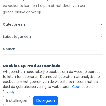
bezoeker te kunnen helpen bij het doen van een
goede online aankoop.
Categorieën
Subcategorieën
Merken
Pagina's
Cookies op Productaanhuis
Wij gebruiken noodzakelijke cookies om de website correct
Contact
te laten functioneren. Daarnaast gebruiken wij analytische
cookies om het gebruik van de website te meten met als
doel de gebruikerservaring te verbeteren.
Cookiebeleid
·
Privacy
Copyright ©
Productaanhuis
all rights reserved 2026.
Instellingen
Doorgaan