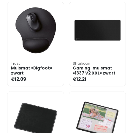
Trust
Sharkoon
Muismat »Bigfoot«
Gaming-muismat
zwart
»1337 V2 XXL« zwart
€12,09
€12,21