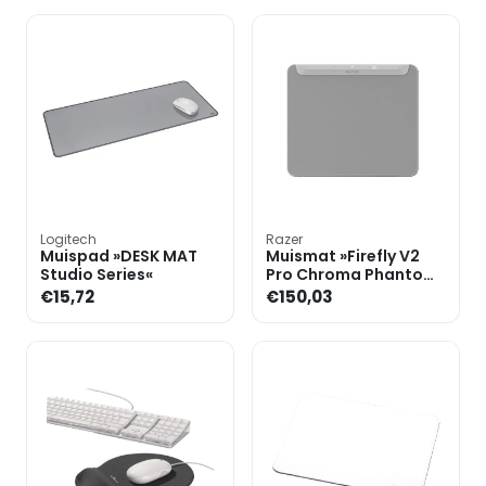
Logitech
Razer
Muispad »DESK MAT
Muismat »Firefly V2
Studio Series«
Pro Chroma Phantom
Edition« wit
€15,72
€150,03