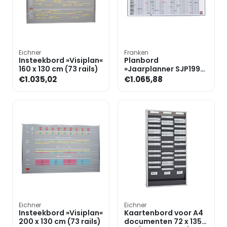
Eichner
Franken
Insteekbord »Visiplan«
Planbord
160 x 130 cm (73 rails)
»Jaarplanner SJP1990,
voor de
€1.035,02
€1.065,88
personeelsplanning«
incl. uitgebreide acc
Eichner
Eichner
Insteekbord »Visiplan«
Kaartenbord voor A4
200 x 130 cm (73 rails)
documenten 72 x 135