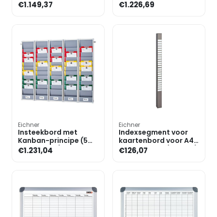
cm (3x 25 vakken)
€1.149,37
€1.226,69
Eichner
Eichner
Insteekbord met
Indexsegment voor
Kanban-principe (5
kaartenbord voor A4
segmenten)
documenten (25 rijen)
€1.231,04
€126,07