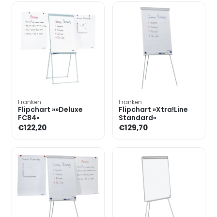
Franken
Franken
Flipchart »»Deluxe
Flipchart »Xtra!Line
FC84«
Standard«
€122,20
€129,70