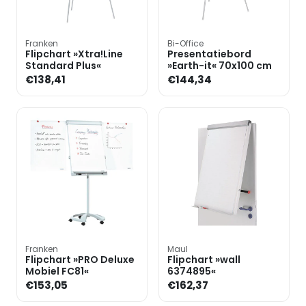
Franken
Bi-Office
Flipchart »Xtra!Line
Presentatiebord
Standard Plus«
»Earth-it« 70x100 cm
€138,41
€144,34
Franken
Maul
Flipchart »PRO Deluxe
Flipchart »wall
Mobiel FC81«
6374895«
€153,05
€162,37