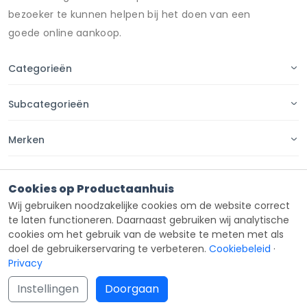
bezoeker te kunnen helpen bij het doen van een
goede online aankoop.
Categorieën
Subcategorieën
Merken
Pagina's
Cookies op Productaanhuis
Wij gebruiken noodzakelijke cookies om de website correct
Contact
te laten functioneren. Daarnaast gebruiken wij analytische
cookies om het gebruik van de website te meten met als
doel de gebruikerservaring te verbeteren.
Cookiebeleid
·
Privacy
Copyright ©
Productaanhuis
all rights reserved 2026.
Instellingen
Doorgaan