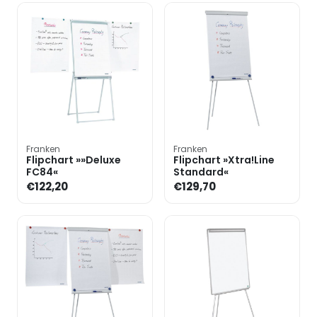
Franken
Franken
Flipchart »»Deluxe
Flipchart »Xtra!Line
FC84«
Standard«
€122,20
€129,70