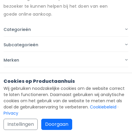
bezoeker te kunnen helpen bij het doen van een
goede online aankoop.
Categorieën
Subcategorieën
Merken
Pagina's
Cookies op Productaanhuis
Wij gebruiken noodzakelijke cookies om de website correct
Contact
te laten functioneren. Daarnaast gebruiken wij analytische
cookies om het gebruik van de website te meten met als
doel de gebruikerservaring te verbeteren.
Cookiebeleid
·
Privacy
Copyright ©
Productaanhuis
all rights reserved 2026.
Instellingen
Doorgaan