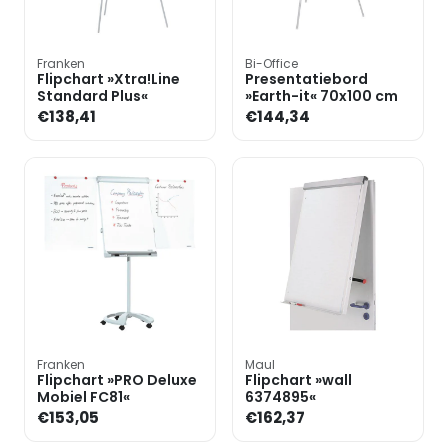
Franken
Bi-Office
Flipchart »Xtra!Line
Presentatiebord
Standard Plus«
»Earth-it« 70x100 cm
€138,41
€144,34
Franken
Maul
Flipchart »PRO Deluxe
Flipchart »wall
Mobiel FC81«
6374895«
€153,05
€162,37