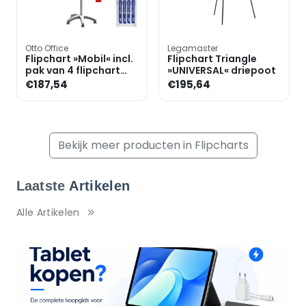
Otto Office
Legamaster
Flipchart »Mobil« incl.
Flipchart Triangle
pak van 4 flipchart
»UNIVERSAL« driepoot
markers
€187,54
€195,64
Bekijk meer producten in Flipcharts
Laatste
Artikelen
Alle Artikelen