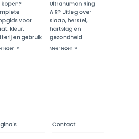
R kopen?
Ultrahuman Ring
mplete
AIR? Uitleg over
opgids voor
slaap, herstel,
t, kleur,
hartslag en
terij en gebruik
gezondheid
r lezen
Meer lezen
gina's
Contact