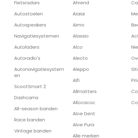
Fietsradars
Ahrend
Ca
Autostoelen
Aiaiai
Me
Autospeakers
Aimo
Be
Navigatiesystemen
Alassio
Ac
Autoladers
Alco
Ni
Autoradio's
Alecto
Ov
Autonavigatiesystem
Aleppo
Si
en
Alfi
Pr
ScootSmart 2
Allmatters
Co
Dashcams
Allocacoc
Co
All-season banden
Aloe Dent
Race banden
Aloe Pura
Vintage banden
Alle merken