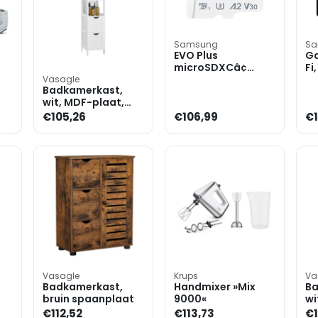
Samsung
Sa
EVO Plus
Ga
microSDXCâ¢
Fi,
UHS-I Card 256GB
Vasagle
Badkamerkast,
wit, MDF-plaat,
30,0 x 30,0 x 141,5
€105,26
€106,99
€1
cm
Vasagle
Krups
Va
Badkamerkast,
Handmixer »Mix
Ba
bruin spaanplaat
9000«
wi
0
sp
€112,52
€113,73
€1