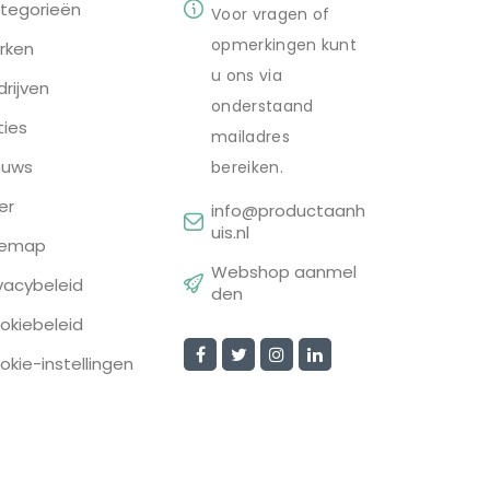
tegorieën
Voor vragen of
opmerkingen kunt
rken
u ons via
drijven
onderstaand
ties
mailadres
euws
bereiken.
er
info@productaanh
uis.nl
temap
Webshop aanmel
ivacybeleid
den
okiebeleid
okie-instellingen