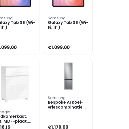
msung
Samsung
laxy Tab S11 (Wi-
Galaxy Tab S11 (Wi-
 11'')
Fi, 11'')
.099,00
€1.099,00
Samsung
Bespoke AI Koel-
vriescombinatie 7-
serie SpaceMaxâ¢
sagle
dkamerkast,
387L
t, MDF-plaat,
aanplaat, 60,0 x
16,15
€1.179,00