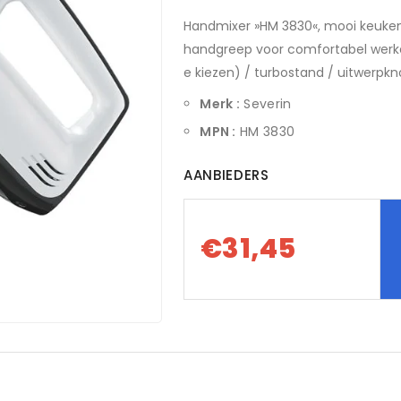
Handmixer »HM 3830«, mooi keuken
handgreep voor comfortabel werke
e kiezen) / turbostand / uitwerpkn
Merk :
Severin
MPN :
HM 3830
AANBIEDERS
€31,45