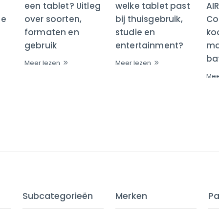
een tablet? Uitleg
welke tablet past
AI
te
over soorten,
bij thuisgebruik,
Co
formaten en
studie en
ko
gebruik
entertainment?
maa
bat
Meer lezen
Meer lezen
Mee
Subcategorieën
Merken
Pa