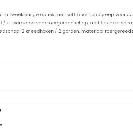
 in tweekleurige optiek met softtouchhandgreep voor com
d / uitwerpknop voor roergereedschap, met flexibele spira
edschap: 2 kneedhaken / 2 garden, materiaal roergereedscha
0
»