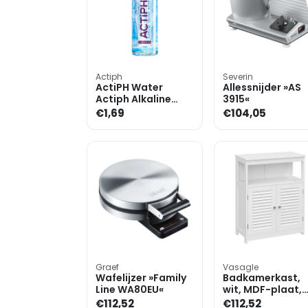
Actiph
Severin
ActiPH Water
Allessnijder »AS
Actiph Alkaline
3915«
Water - 600ml
€1,69
€104,05
Graef
Vasagle
Wafelijzer »Family
Badkamerkast,
Line WA80EU«
wit, MDF-plaat,
60,0 x 30,0 x 80,
€112,52
€112,52